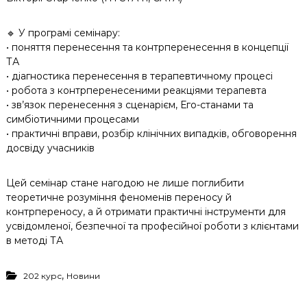
🔹 У програмі семінару:
• поняття перенесення та контрперенесення в концепції
ТА
• діагностика перенесення в терапевтичному процесі
• робота з контрперенесеними реакціями терапевта
• зв’язок перенесення з сценарієм, Его-станами та
симбіотичними процесами
• практичні вправи, розбір клінічних випадків, обговорення
досвіду учасників
Цей семінар стане нагодою не лише поглибити
теоретичне розуміння феноменів переносу й
контрпереносу, а й отримати практичні інструменти для
усвідомленої, безпечної та професійної роботи з клієнтами
в методі ТА
,
202 курс
Новини