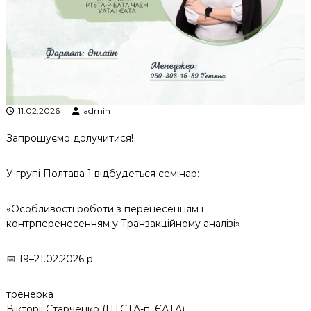
к
ц
і
й
н
о
г
о
11.02.2026
admin
а
н
а
Запрошуємо долучитися!
л
і
У групі Полтава 1 відбудеться семінар:
з
у
«Особливості роботи з перенесенням і
контрперенесенням у Транзакційному аналізі»
📅 19–21.02.2026 р.
тренерка
Вікторії Старченко (ПТСТА-п, ЄАТА)