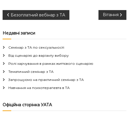
Н
Вітання
Безоплатний вебінар з ТА
а
Недавні записи
в
Семінар з ТА по сексуальності
і
Від сценарію до варіанту вибору
Ролі харчування в рамках життєвого сценарію
г
Тематичний семінар з ТА
а
Запрошуємо на практичний семінар з ТА
Навчання на психотерапевта в ТА
ц
і
Офіційна сторінка УАТА
я