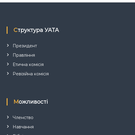
з
а
п
Структура УАТА
и
Президент
Правління
с
Етична комісія
і
Ревізійна комісія
в
Можливості
Членство
Навчання