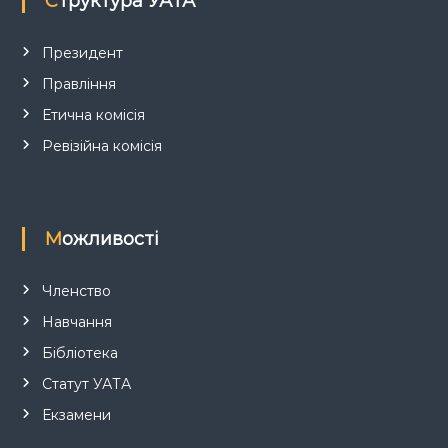
Структура УАТА
и
с
Президент
Правління
і
Етична комісія
в
Ревізійна комісія
Можливості
Членство
Навчання
Бібліотека
Статут УАТА
Екзамени