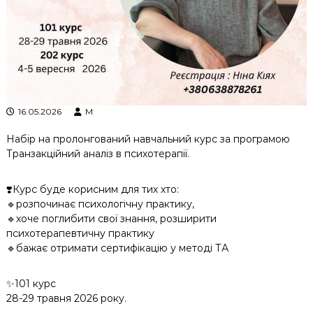
к
ц
і
й
н
о
г
о
16.05.2026
M
а
н
а
Набір на пролонгований навчальний курс за програмою
л
Транзакційний аналіз в психотерапії.
і
з
у
❣️Курс буде корисним для тих хто:
🔹розпочинає психологічну практику,
🔹хоче поглибити свої знання, розширити
психотерапевтичну практику
🔹бажає отримати сертифікацію у методі ТА
✨101 курс
28-29 травня 2026 року.