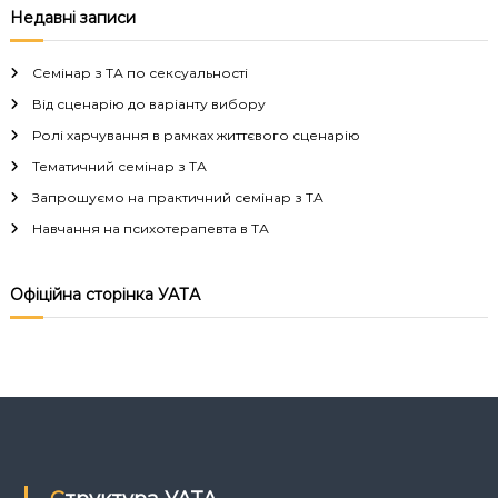
в
Недавні записи
і
Семінар з ТА по сексуальності
г
Від сценарію до варіанту вибору
Ролі харчування в рамках життєвого сценарію
а
Тематичний семінар з ТА
Запрошуємо на практичний семінар з ТА
ц
Навчання на психотерапевта в ТА
і
Офіційна сторінка УАТА
я
з
а
п