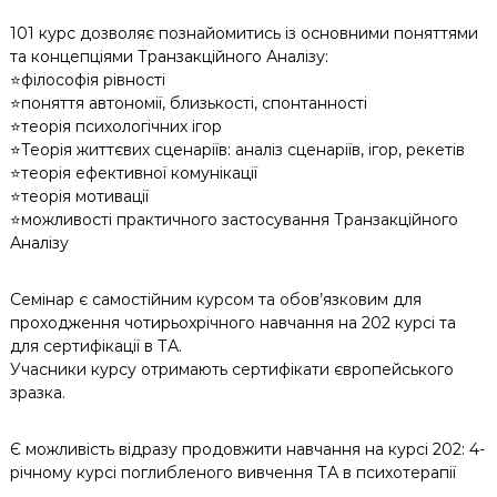
101 курс дозволяє познайомитись із основними поняттями
та концепціями Транзакційного Аналізу:
⭐️філософія рівності
⭐️поняття автономії, близькості, спонтанності
⭐️теорія психологічних ігор
⭐️Теорія життєвих сценаріїв: аналіз сценаріїв, ігор, рекетів
⭐️теорія ефективної комунікації
⭐️теорія мотивації
⭐️можливості практичного застосування Транзакційного
Аналізу
Семінар є самостійним курсом та обов’язковим для
проходження чотирьохрічного навчання на 202 курсі та
для сертифікації в ТА.
Учасники курсу отримають сертифікати європейського
зразка.
Є можливість відразу продовжити навчання на курсі 202: 4-
річному курсі поглибленого вивчення ТА в психотерапії