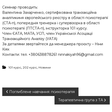
Семінар проводить:
Валентина Захарченко, сертифікована транзакційна
аналітикиня європейського реєстру в області психотерапії
(СТА-п), попереднія тренерка і супервізорка в області
психотерапії (ПТСТА-п), інструкторка 101 курсу.
Член ЄАТА, MATA, УСП, член Української Асоціації
Транзакційного Аналізу (УАТА)
За деталями звертайтеся да менеджера проєкту – Ніни
Кіях
Контакти: тел. +380638878261 ninnakiyah96@gmail.com
,
,
101 курс
202 курс
Новини
Н
Поглиблене навчання: психотерапія
Терапевтична група з ТА
а