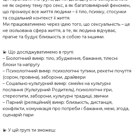
не як окрему тему про секс, а як багатовимірний феномен,
що пронизує все життя людини – її тіло, психіку, стосунки
та соціальний контекст її життя.
Ми працюватимемо через ідею того, що сексуальність – це
не ізольована сфера життя, а те, як людина відчуває,
прагне та будує близькість зі собою та іншими.
💫 Що досліджуватимемо в групі:
– Біологічний вимір: тіло, збудження, бажання, тілесні
блоки та напругу
– Психологічний вимір: психологічні тупики, рекетні почуття
(сором, провина), заборони, драйвери
– Соціально-культурний вимір: сімейні на культурні
послання (Культурний Родитель), психологічні ігри,
стереотипи, заборони, культурні традиції, звички
– Парний (реляційний) вимір: близькість, дистанція,
конфлікти, комунікація про потреби і бажання, межі, згода,
сценарій пари
💫 У цій групі ти зможеш: