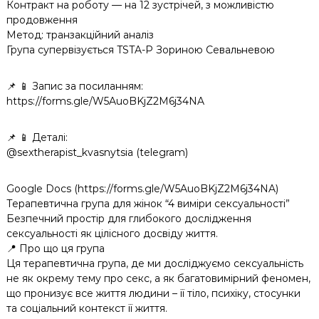
Контракт на роботу — на 12 зустрічей, з можливістю
продовження
Метод: транзакційний аналіз
Група супервізується TSTA-P Зориною Севальневою
📌 📱 Запис за посиланням:
https://forms.gle/W5AuoBKjZ2M6j34NA
📌 📱 Деталі:
@sextherapist_kvasnytsia (telegram)
Google Docs (https://forms.gle/W5AuoBKjZ2M6j34NA)
Терапевтична група для жінок “4 виміри сексуальності”
Безпечний простір для глибокого дослідження
сексуальності як цілісного досвіду життя.
📍 Про що ця група
Ця терапевтична група, де ми досліджуємо сексуальність
не як окрему тему про секс, а як багатовимірний феномен,
що пронизує все життя людини – її тіло, психіку, стосунки
та соціальний контекст її життя.