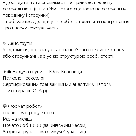
– дослідити як ти сприймаєш та приймаєш власну
сексуальність (вплив Життєвого сценарію на сексуальну
поведінку і стосунки)
– наблизитись до відчуття себе та прийняти нові рішення
про власну сексуальність
✨ Сенс групи
Усвідомити, що сексуальність повʼязана не лише з тілом
або стосунками, а з усією структурою особистості.
👩‍💼 Ведуча групи — Юлія Квасниця
Психолог, сексолог
Сертифікований транзакційний аналітик у напрямі
психотерапії (СТА-р)
💬 Формат роботи
онлайн-зустрічі у Zoom
Раз на місяць
Початок об 10:00 (за київським часом)
Закрита група — максимум 4 учасниці.