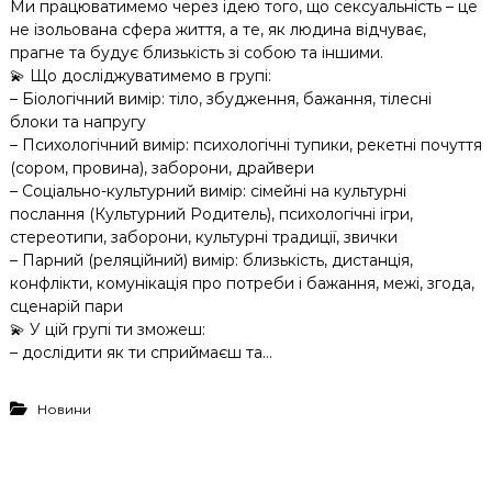
Ми працюватимемо через ідею того, що сексуальність – це
не ізольована сфера життя, а те, як людина відчуває,
прагне та будує близькість зі собою та іншими.
💫 Що досліджуватимемо в групі:
– Біологічний вимір: тіло, збудження, бажання, тілесні
блоки та напругу
– Психологічний вимір: психологічні тупики, рекетні почуття
(сором, провина), заборони, драйвери
– Соціально-культурний вимір: сімейні на культурні
послання (Культурний Родитель), психологічні ігри,
стереотипи, заборони, культурні традиції, звички
– Парний (реляційний) вимір: близькість, дистанція,
конфлікти, комунікація про потреби і бажання, межі, згода,
сценарій пари
💫 У цій групі ти зможеш:
– дослідити як ти сприймаєш та…
Новини