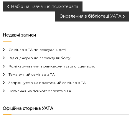
Н
Набір на навчання психотерапії
Оновлення в бібліотеці УАТА
а
в
Недавні записи
і
Семінар з ТА по сексуальності
г
Від сценарію до варіанту вибору
Ролі харчування в рамках життєвого сценарію
а
Тематичний семінар з ТА
Запрошуємо на практичний семінар з ТА
ц
Навчання на психотерапевта в ТА
і
Офіційна сторінка УАТА
я
з