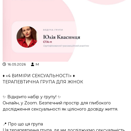
к
ц
і
й
н
о
г
о
а
н
а
л
16.05.2026
M
і
з
♦️ «4 ВИМІРИ СЕКСУАЛЬНОСТІ» ♦️
у
ТЕРАПЕВТИЧНА ГРУПА ДЛЯ ЖІНОК
✨ Відкрито набір у групу! ✨
Онлайн, у Zoom. Безпечний простір для глибокого
дослідження сексуальності як цілісного досвіду життя.
📍 Про що ця група
Ця терапевтична група, де ми досліджуємо сексуальність