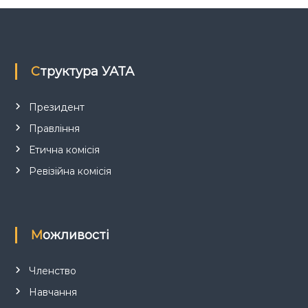
а
п
Структура УАТА
и
с
Президент
Правління
і
Етична комісія
в
Ревізійна комісія
Можливості
Членство
Навчання