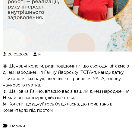
к
ц
і
й
н
о
г
о
а
н
20.05.2026
M
а
л
🤗 Шановні колеги, раді повідомити, що сьогодні вітаємо з
і
днем народження Ганну Яворську, ТСТА-п, кандидатку
з
психологічних наук, членкиню Правління УАТА, голову
у
наукового гуртка.
🌷 Шановна Ганно, вітаємо вас з вашим днем народження.
Нехай всі ваші мрії здійснюються.
💫 Колеги, доєднуйтесь будь ласка, до привітань в
коментарях під постом
Новини