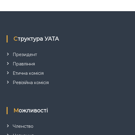
з
а
п
Структура УАТА
и
Президент
Правління
с
Етична комісія
і
Ревізійна комісія
в
Можливості
Членство