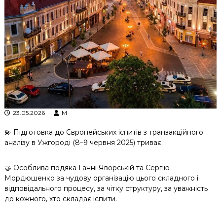
к
ц
і
й
н
о
г
о
а
н
а
л
23.05.2026
M
і
з
💫 Підготовка до Європейських іспитів з транзакційного
у
аналізу в Ужгороді (8–9 червня 2025) триває.
🤝 Особлива подяка Ганні Яворській та Сергію
Мордюшенко за чудову організацію цього складного і
відповідального процесу, за чітку структуру, за уважність
до кожного, хто складає іспити.