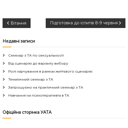
Н
Підготовка до іспитів 8-9 червня
Вітання
а
Недавні записи
в
Семінар з ТА по сексуальності
і
Від сценарію до варіанту вибору
Ролі харчування в рамках життєвого сценарію
г
Тематичний семінар з ТА
а
Запрошуємо на практичний семінар з ТА
Навчання на психотерапевта в ТА
ц
і
Офіційна сторінка УАТА
я