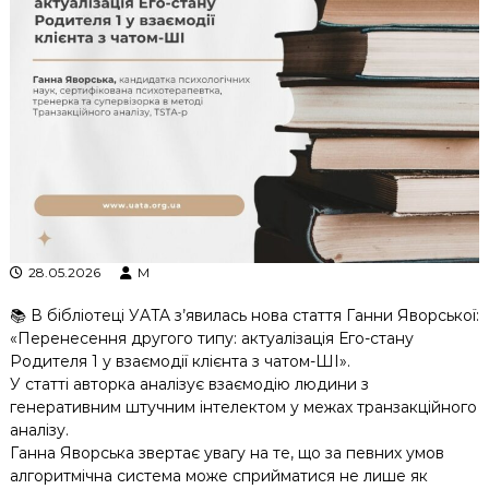
к
ц
і
й
н
о
г
о
а
н
а
л
і
з
28.05.2026
M
у
📚 В бібліотеці УATA з’явилась нова стаття Ганни Яворської:
«Перенесення другого типу: актуалізація Его-стану
Родителя 1 у взаємодії клієнта з чатом-ШІ».
У статті авторка аналізує взаємодію людини з
генеративним штучним інтелектом у межах транзакційного
аналізу.
Ганна Яворська звертає увагу на те, що за певних умов
алгоритмічна система може сприйматися не лише як