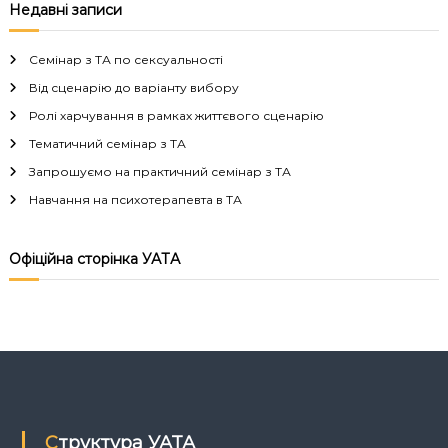
в
Недавні записи
і
Семінар з ТА по сексуальності
г
Від сценарію до варіанту вибору
Ролі харчування в рамках життєвого сценарію
а
Тематичний семінар з ТА
Запрошуємо на практичний семінар з ТА
ц
Навчання на психотерапевта в ТА
і
Офіційна сторінка УАТА
я
з
а
п
Структура УАТА