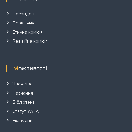
и
с
Президент
Правління
і
Етична комісія
в
Ревізійна комісія
Можливості
Членство
Навчання
Бібліотека
Статут УАТА
Екзамени