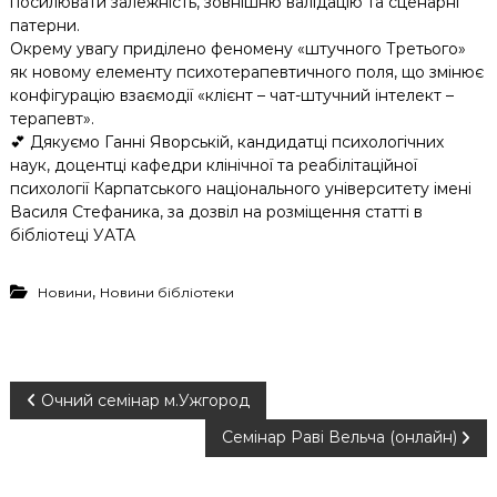
посилювати залежність, зовнішню валідацію та сценарні
патерни.
Окрему увагу приділено феномену «штучного Третього»
як новому елементу психотерапевтичного поля, що змінює
конфігурацію взаємодії «клієнт – чат-штучний інтелект –
терапевт».
💕 Дякуємо Ганні Яворській, кандидатці психологічних
наук, доцентці кафедри клінічної та реабілітаційної
психології Карпатського національного університету імені
Василя Стефаника, за дозвіл на розміщення статті в
бібліотеці УATA
,
Новини
Новини бібліотеки
Н
Очний семінар м.Ужгород
Семінар Раві Вельча (онлайн)
а