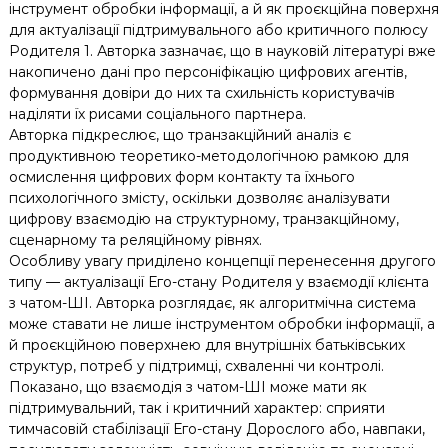
інструмент обробки інформації, а й як проєкційна поверхня
для актуалізації підтримувального або критичного полюсу
Родителя 1. Авторка зазначає, що в науковій літературі вже
накопичено дані про персоніфікацію цифрових агентів,
формування довіри до них та схильність користувачів
наділяти їх рисами соціального партнера.
Авторка підкреслює, що транзакційний аналіз є
продуктивною теоретико-методологічною рамкою для
осмислення цифрових форм контакту та їхнього
психологічного змісту, оскільки дозволяє аналізувати
цифрову взаємодію на структурному, транзакційному,
сценарному та реляційному рівнях.
Особливу увагу приділено концепції перенесення другого
типу — актуалізації Его-стану Родителя у взаємодії клієнта
з чатом-ШІ. Авторка розглядає, як алгоритмічна система
може ставати не лише інструментом обробки інформації, а
й проєкційною поверхнею для внутрішніх батьківських
структур, потреб у підтримці, схваленні чи контролі.
Показано, що взаємодія з чатом-ШІ може мати як
підтримувальний, так і критичний характер: сприяти
тимчасовій стабілізації Его-стану Дорослого або, навпаки,