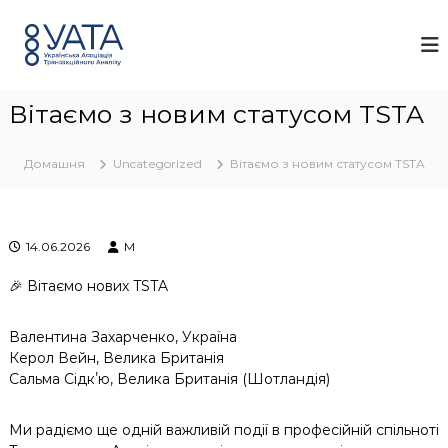
П
У
У
е
к
А
р
р
Т
а
е
А
ї
й
н
Вітаємо з новим статусом TSTA
т
с
и
ь
д
к
Домашня
Uncategorized
Вітаємо з новим статусом TSTA
о
а
а
в
с
м
о
і
14.06.2026
M
ц
с
і
т
а
🎉 Вітаємо нових TSTA
у
ц
і
Валентина Захарченко, Україна
я
т
Керол Вейн, Велика Британія
р
Сальма Сідкʼю, Велика Британія (Шотландія)
а
н
з
Ми радіємо ще одній важливій події в професійній спільноті
а