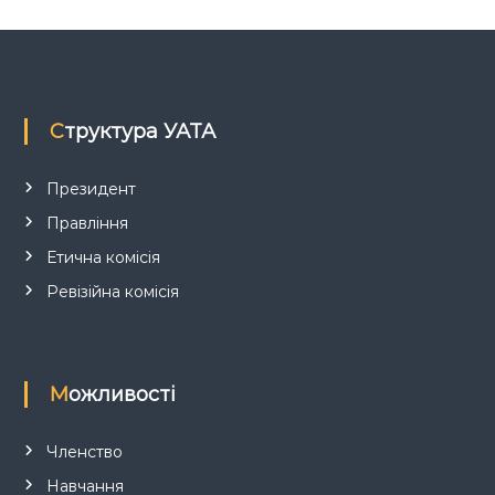
з
а
п
Структура УАТА
и
Президент
Правління
с
Етична комісія
і
Ревізійна комісія
в
Можливості
Членство
Навчання