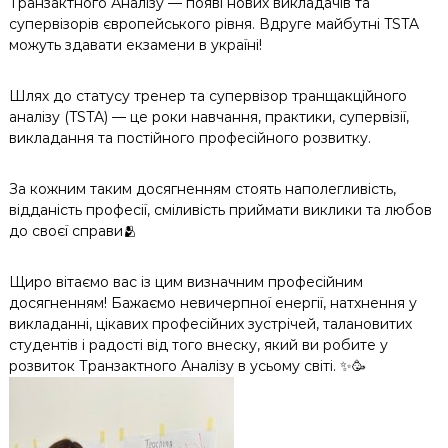
Транзактного Аналізу — появі нових викладачів та
к
супервізорів європейського рівня. Вдруге майбутні TSTA
ц
можуть здавати екзамени в україні!
і
й
н
Шлях до статусу тренер та супервізор транщакційного
о
аналізу (TSTA) — це роки навчання, практики, супервізії,
г
викладання та постійного професійного розвитку.
о
а
н
За кожним таким досягненням стоять наполегливість,
а
відданість професії, сміливість приймати виклики та любов
л
до своєї справи🫂
і
з
у
Щиро вітаємо вас із цим визначним професійним
досягненням! Бажаємо невичерпної енергії, натхнення у
викладанні, цікавих професійних зустрічей, талановитих
студентів і радості від того внеску, який ви робите у
розвиток Транзактного Аналізу в усьому світі. ✨🥳