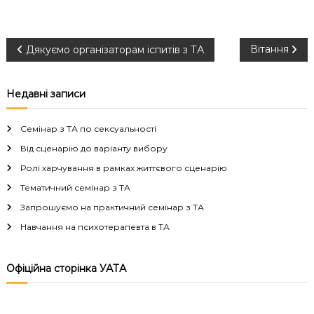
Н
Вітання
Дякуємо організаторам іспитів з ТА
а
Недавні записи
в
Семінар з ТА по сексуальності
і
Від сценарію до варіанту вибору
Ролі харчування в рамках життєвого сценарію
г
Тематичний семінар з ТА
а
Запрошуємо на практичний семінар з ТА
Навчання на психотерапевта в ТА
ц
і
Офіційна сторінка УАТА
я