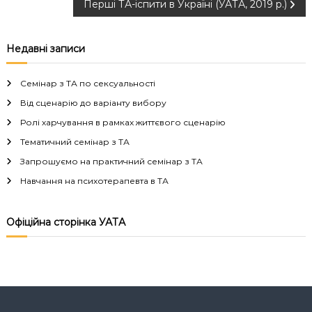
Перші ТА-іспити в Україні (УАТА, 2019 р.)
а
в
Недавні записи
і
Семінар з ТА по сексуальності
г
Від сценарію до варіанту вибору
Ролі харчування в рамках життєвого сценарію
а
Тематичний семінар з ТА
Запрошуємо на практичний семінар з ТА
ц
Навчання на психотерапевта в ТА
і
Офіційна сторінка УАТА
я
з
а