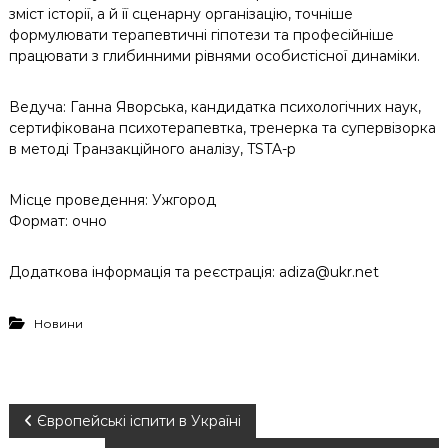
зміст історії, а й її сценарну організацію, точніше
формулювати терапевтичні гіпотези та професійніше
працювати з глибинними рівнями особистісної динаміки.
Ведуча: Ганна Яворська, кандидатка психологічних наук,
сертифікована психотерапевтка, тренерка та супервізорка
в методі Транзакційного аналізу, TSTA-p
Місце проведення: Ужгород
Формат: очно
Додаткова інформація та реєстрація: adiza@ukr.net
Новини
Н
Європейські іспити в Україні