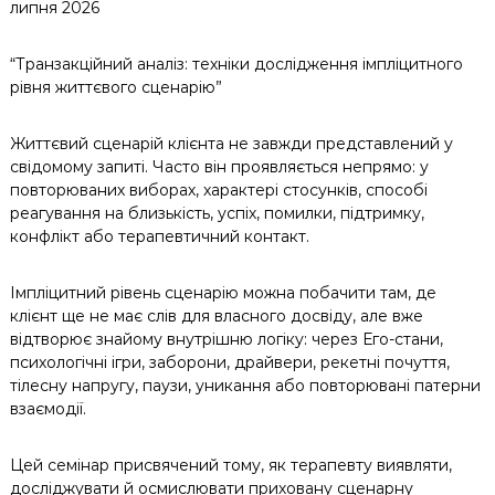
липня 2026
“Транзакційний аналіз: техніки дослідження імпліцитного
рівня життєвого сценарію”
Життєвий сценарій клієнта не завжди представлений у
свідомому запиті. Часто він проявляється непрямо: у
повторюваних виборах, характері стосунків, способі
реагування на близькість, успіх, помилки, підтримку,
конфлікт або терапевтичний контакт.
Імпліцитний рівень сценарію можна побачити там, де
клієнт ще не має слів для власного досвіду, але вже
відтворює знайому внутрішню логіку: через Его-стани,
психологічні ігри, заборони, драйвери, рекетні почуття,
тілесну напругу, паузи, уникання або повторювані патерни
взаємодії.
Цей семінар присвячений тому, як терапевту виявляти,
досліджувати й осмислювати приховану сценарну