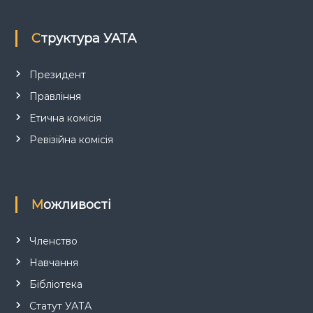
п
Структура УАТА
и
с
Президент
Правління
і
Етична комісія
в
Ревізійна комісія
Можливості
Членство
Навчання
Бібліотека
Статут УАТА