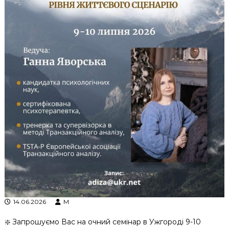
к
ц
і
й
н
о
г
о
а
н
а
л
і
з
у
14.06.2026
M
❇️ Запрошуємо Вас на очний семінар в Ужгороді 9-10