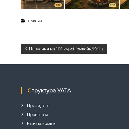
Новини
Н
Навчання на 101 курсі (онлайн/Київ)
а
в
і
Структура УАТА
г
Президент
а
Правління
Етична комісія
ц