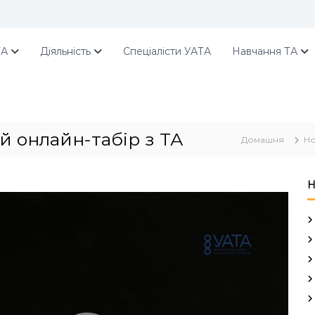
ТА
Діяльність
Спеціалісти УАТА
Навчання ТА
й онлайн-табір з ТА
Домашня
Н
Н