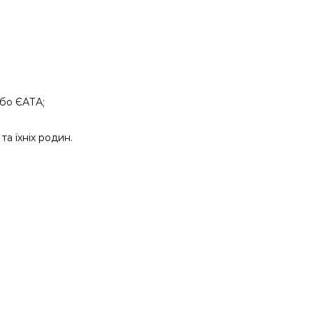
або ЄАТА;
та їхніх родин.