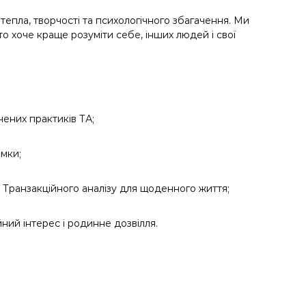
 тепла, творчості та психологічного збагачення. Ми
хто хоче краще розуміти себе, інших людей і свої
чених практиків ТА;
имки;
Транзакційного аналізу для щоденного життя;
ний інтерес і родинне дозвілля.