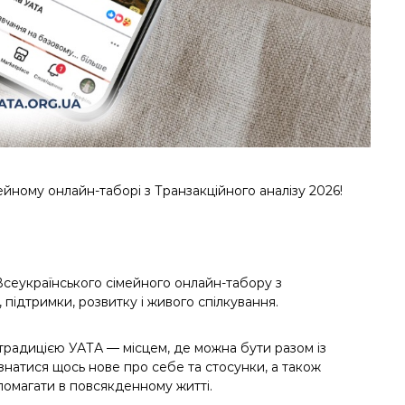
ейному онлайн-таборі з Транзакційного аналізу 2026!
сеукраїнського сімейного онлайн-табору з
 підтримки, розвитку і живого спілкування.
 традицією УАТА — місцем, де можна бути разом із
дізнатися щось нове про себе та стосунки, а також
опомагати в повсякденному житті.