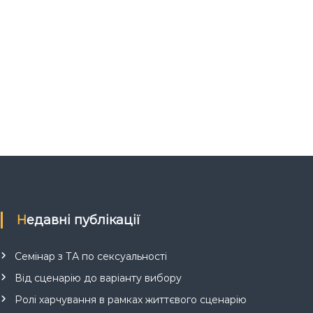
Недавні публікації
Семінар з ТА по сексуальності
Від сценарію до варіанту вибору
Ролі харчування в рамках життєвого сценарію