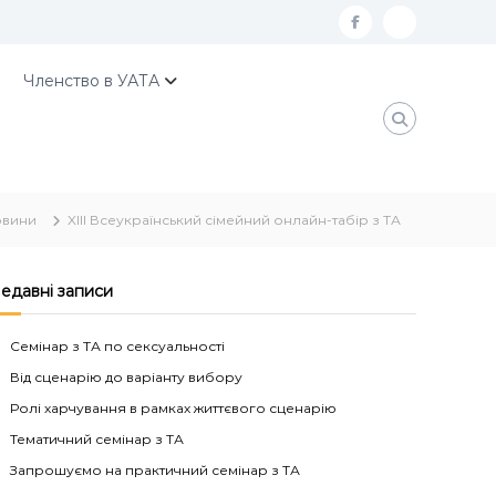
f
К
a
о
Членство в УАТА
c
н
e
т
b
а
o
к
овини
XIII Всеукраїнський сімейний онлайн-табір з ТА
o
т
k
и
У
едавні записи
А
Семінар з ТА по сексуальності
Т
Від сценарію до варіанту вибору
А
Ролі харчування в рамках життєвого сценарію
Тематичний семінар з ТА
Запрошуємо на практичний семінар з ТА