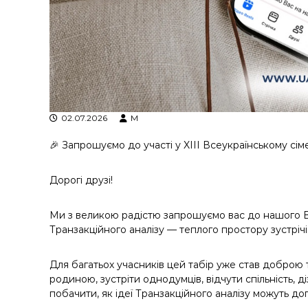
у
02.07.2026
M
🎉 Запрошуємо до участі у XIII Всеукраїнському сім
Дорогі друзі!
Ми з великою радістю запрошуємо вас до нашого В
Транзакційного аналізу — теплого простору зустрічі,
Для багатьох учасників цей табір уже став доброю
родиною, зустріти однодумців, відчути спільність, 
побачити, як ідеї Транзакційного аналізу можуть д