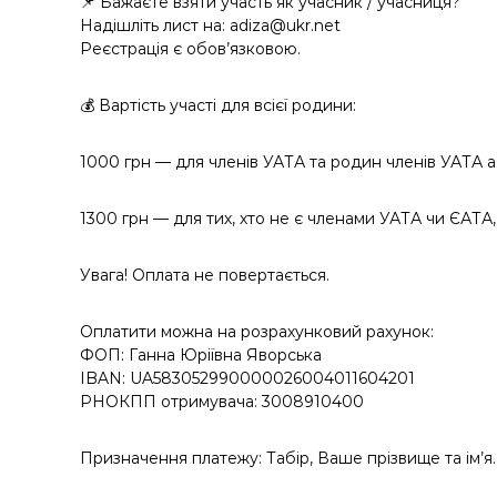
📌 Бажаєте взяти участь як учасник / учасниця?
Надішліть лист на: adiza@ukr.net
Реєстрація є обов’язковою.
💰 Вартість участі для всієї родини:
1000 грн — для членів УАТА та родин членів УАТА 
1300 грн — для тих, хто не є членами УАТА чи ЄАТА, 
Увага! Оплата не повертається.
Оплатити можна на розрахунковий рахунок:
ФОП: Ганна Юріївна Яворська
IBAN: UA583052990000026004011604201
РНОКПП отримувача: 3008910400
Призначення платежу: Табір, Ваше прізвище та ім’я.