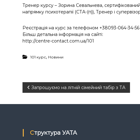
Тренер курсу – Зорина Севальнева, сертифікований
напрямку психотерапії (СТА-(п)), Тренер і супервізор
Реєстрація на курс за телефоном +38093-064-34-56
Більш детальна інформація на сайті:
http://centre-contact.com.ua/101
,
101 курс
Новини
Н
Запрошуємо на літній сімейний табір з ТА
а
в
і
Структура УАТА