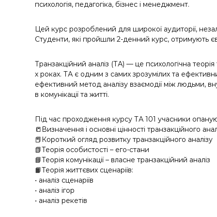
психологія, педагогіка, бізнес і менеджмент.
Цей курс розроблений для широкої аудиторії, незал
Студенти, які пройшли 2-денний курс, отримують є
Транзакційний аналіз (ТА) — це психологічна теорія
х роках. ТА є одним з самих зрозумілих та ефективн
ефективний метод аналізу взаємодії між людьми, вн
в комунікації та житті.
Під час проходження курсу ТА 101 учасники опаную
📒Визначення і основні цінності транзакційного ана
📕Короткий огляд розвитку транзакційного аналізу
📗Теорія особистості – его-стани
📘Теорія комунікації – власне транзакційний аналіз
📙Теорія життєвих сценаріїв:
• аналіз сценаріїв
• аналіз ігор
• аналіз рекетів