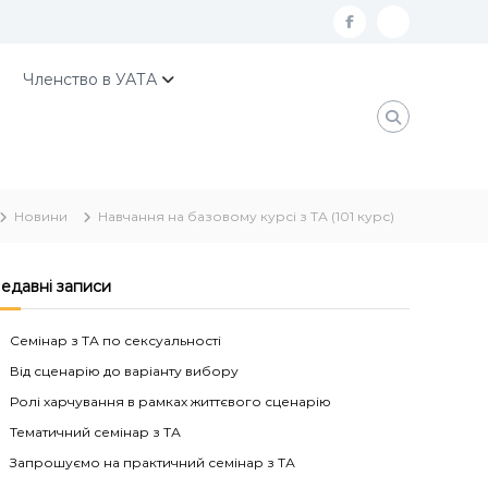
f
К
a
о
Членство в УАТА
c
н
e
т
b
а
o
к
Новини
Навчання на базовому курсі з ТА (101 курс)
o
т
k
и
У
едавні записи
А
Семінар з ТА по сексуальності
Т
Від сценарію до варіанту вибору
А
Ролі харчування в рамках життєвого сценарію
Тематичний семінар з ТА
Запрошуємо на практичний семінар з ТА