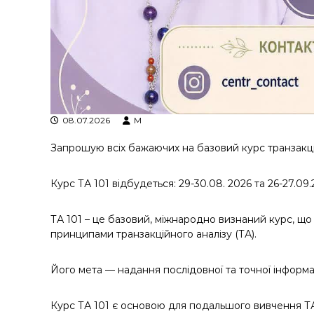
у
08.07.2026
M
Запрошую всіх бажаючих на базовий курс транзакці
Курс ТА 101 відбудеться: 29-30.08. 2026 та 26-27.09
ТА 101 – це базовий, міжнародно визнаний курс, щ
принципами транзакційного аналізу (ТА).
Його мета — надання послідовної та точної інформац
Курс ТА 101 є основою для подальшого вивчення ТА 