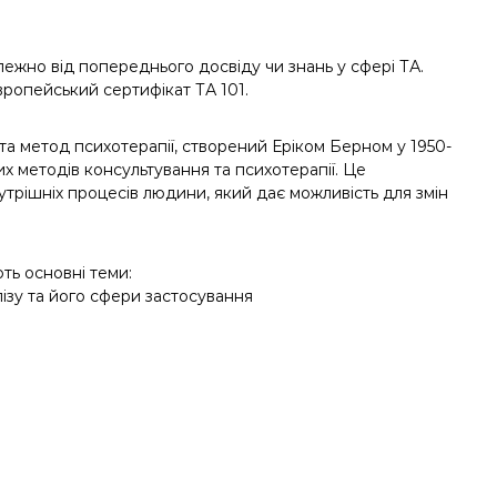
ежно від попереднього досвіду чи знань у сфері ТА.
вропейський сертифікат ТА 101.
 та метод психотерапії, створений Еріком Берном у 1950-
их методів консультування та психотерапії. Це
утрішніх процесів людини, який дає можливість для змін
ть основні теми:
лізу та його сфери застосування