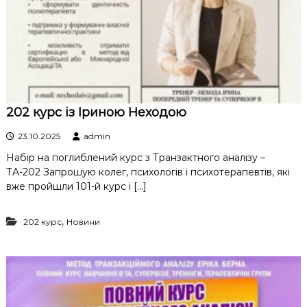
к
ц
і
й
н
о
г
о
а
202 курс із Іриною Неходою
н
а
23.10.2025
admin
л
Набір на поглиблений курс з Транзактного аналізу –
і
з
ТА-202 Запрошую колег, психологів і психотерапевтів, які
у
вже пройшли 101-й курс і […]
,
202 курс
Новини