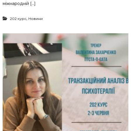
міжнародній […]
,
202 курс
Новини