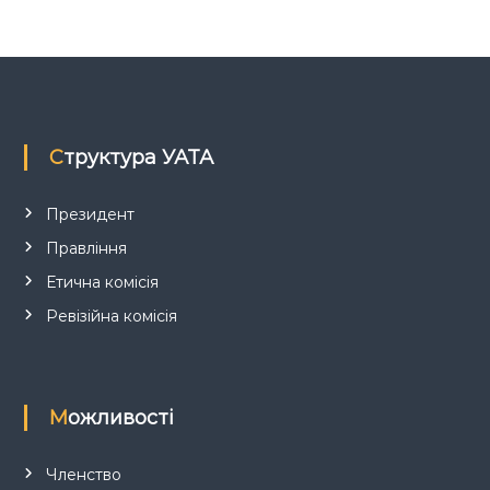
з
а
з
Структура УАТА
а
Президент
п
Правління
и
Етична комісія
Ревізійна комісія
с
а
Можливості
м
Членство
и