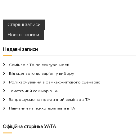
Н
Старіші записи
Новіші записи
а
Недавні записи
в
і
Семінар з ТА по сексуальності
Від сценарію до варіанту вибору
г
Ролі харчування в рамках життєвого сценарію
Тематичний семінар з ТА
а
Запрошуємо на практичний семінар з ТА
ц
Навчання на психотерапевта в ТА
і
Офіційна сторінка УАТА
я