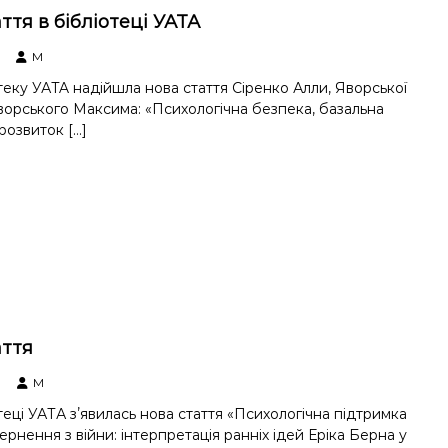
ття в бібліотеці УАТА
M
отеку УАTA надійшла нова стаття Сіренко Алли, Яворської
ворського Максима: «Психологічна безпека, базальна
розвиток […]
аття
M
отеці УАТА зʼявилась нова стаття «Психологічна підтримка
ернення з війни: інтерпретація ранніх ідей Еріка Берна у