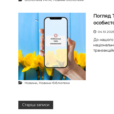
Погляд 
особисто
04.10.202
До нашого 
національн
транзакційн
,
Новини
Новини бібліотеки
Н
Старіші записи