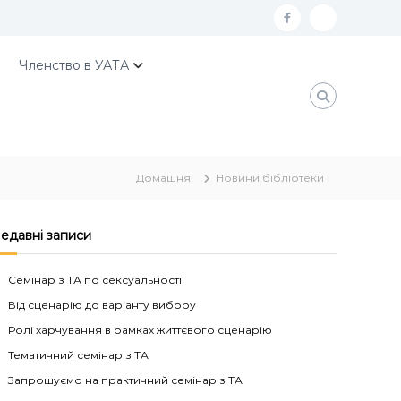
f
К
a
о
Членство в УАТА
c
н
e
т
b
а
o
к
Домашня
Новини бібліотеки
o
т
k
и
У
едавні записи
А
Семінар з ТА по сексуальності
Т
Від сценарію до варіанту вибору
А
Ролі харчування в рамках життєвого сценарію
Тематичний семінар з ТА
Запрошуємо на практичний семінар з ТА