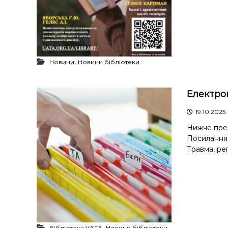
,
Новини
Новини бібліотеки
Електро
19.10.2025
Нижче пред
Посилання 
Травма, ре
,
Бібліотека УАТА
Новини бібліотеки