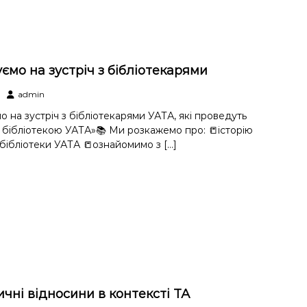
мо на зустріч з бібліотекарями
admin
 на зустріч з бібліотекарями УАТА, які проведуть
 бібліотекою УАТА»📚 Ми розкажемо про: 📒історію
бібліотеки УАТА 📒ознайомимо з […]
чні відносини в контексті ТА