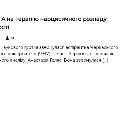
ТА на терапію нарцисичного розладу
сті
5
M
наукового гуртка звернулася аспірантка Черкаського
ого університету (ЧНУ) — член Української асоціації
ого аналізу, Анастасія Геляс. Вона звернулася […]