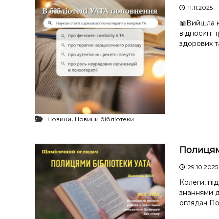
11.11.2025
📖Вийшла н
відносин: 
здорових т
,
Новини
Новини бібліотеки
Полицям
29.10.2025
Колеги, пі
знаннями д
оглядач По