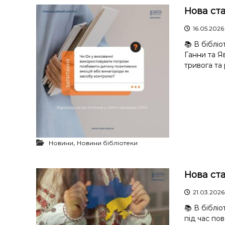
у
Нова ста
16.05.2026
📚 В біблі
Ганни та Я
тривога та 
,
Новини
Новини бібліотеки
Нова ст
21.03.2026
📚 В біблі
під час пов