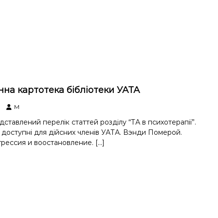
нна картотека бібліотеки УАТА
M
ставлений перелік статтей розділу “ТА в психотерапії”.
доступні для дійсних членів УАТА. Вэнди Померой.
грессия и воостановление. […]