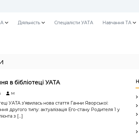
ТА
Діяльність
Спеціалісти УАТА
Навчання ТА
и
Н
ня в бібліотеці УАТА
6
M
теці УATA з’явилась нова стаття Ганни Яворської:
ня другого типу: актуалізація Его-стану Родителя 1 у
ієнта з […]