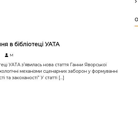
О
ня в бібліотеці УАТА
M
теці УАТА зʼявилась нова стаття Ганни Яворської
ологічні механізми сценарних заборон у формуванні
ті та закоханості” У статті […]