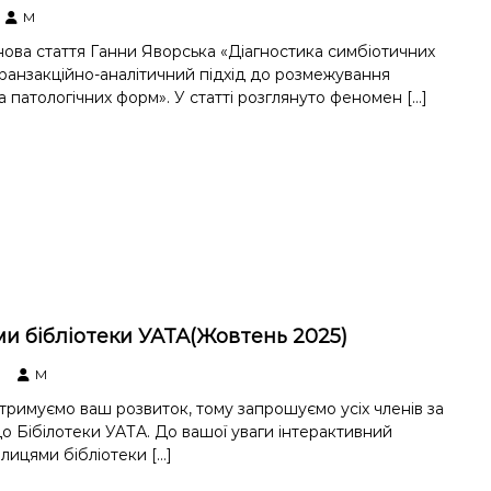
M
ова стаття Ганни Яворська «Діагностика симбіотичних
транзакційно-аналітичний підхід до розмежування
а патологічних форм». У статті розглянуто феномен […]
и бібліотеки УАТА(Жовтень 2025)
M
дтримуємо ваш розвиток, тому запрошуємо усіх членів за
о Бібілотеки УАТА. До вашої уваги інтерактивний
лицями бібліотеки […]