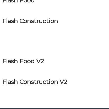
Flash Food
к
ц
і
й
Flash Construction
н
о
г
о
а
н
а
л
і
Flash Food V2
з
у
Flash Construction V2