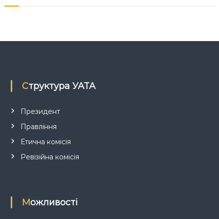
к
ц
і
й
н
о
г
о
а
Структура УАТА
н
а
л
Президент
і
з
Правління
у
Етична комісія
Ревізійна комісія
Можливості