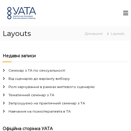
П
У
У
е
к
А
р
р
Т
а
е
А
ї
й
н
Layouts
т
Домашня
Layouts
с
и
ь
д
к
о
а
Недавні записи
а
в
с
м
о
і
Семінар з ТА по сексуальності
ц
с
і
Від сценарію до варіанту вибору
т
а
Ролі харчування в рамках життєвого сценарію
у
ц
і
Тематичний семінар з ТА
я
Запрошуємо на практичний семінар з ТА
т
р
Навчання на психотерапевта в ТА
а
н
з
Офіційна сторінка УАТА
а