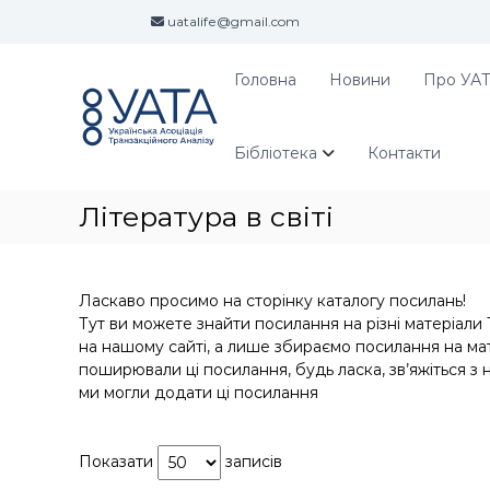
П
uatalife@gmail.com
е
р
е
Головна
Новини
Про УА
У
У
й
А
к
т
р
Т
и
а
Бібліотека
Контакти
А
д
ї
о
н
Література в світі
в
с
м
ь
і
к
с
а
Ласкаво просимо на сторінку каталогу посилань!
т
а
Тут ви можете знайти посилання на різні матеріали Т
у
с
на нашому сайті, а лише збираємо посилання на мат
о
поширювали ці посилання, будь ласка, зв’яжіться з 
ц
ми могли додати ці посилання
і
а
ц
Показати
записів
і