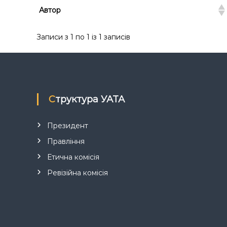
я
Автор
т
р
а
Записи з 1 по 1 із 1 записів
н
з
а
к
ц
Структура УАТА
і
й
н
Президент
о
Правління
г
о
Етична комісія
а
Ревізійна комісія
н
а
л
і
з