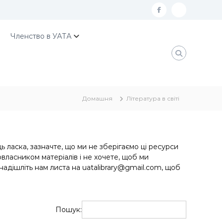
f
К
a
о
Членство в УАТА
c
н
e
т
b
а
o
к
Домашня
Література в світі
o
т
k
и
У
А
ь ласка, зазначте, що ми не зберігаємо ці ресурси
власником матеріалів і не хочете, щоб ми
Т
 надішліть нам листа на uatalibrary@gmail.com, щоб
А
Пошук: