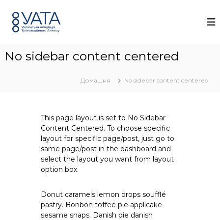
П
У
У
е
к
А
р
р
Т
а
е
А
ї
й
н
No sidebar content centered
т
с
и
ь
д
к
Домашня
No sidebar content centered
о
а
а
в
с
м
о
і
This page layout is set to No Sidebar
ц
с
Content Centered. To choose specific
і
т
layout for specific page/post, just go to
а
у
same page/post in the dashboard and
ц
і
select the layout you want from layout
я
option box.
т
р
а
Donut caramels lemon drops soufflé
н
pastry. Bonbon toffee pie applicake
з
sesame snaps. Danish pie danish
а