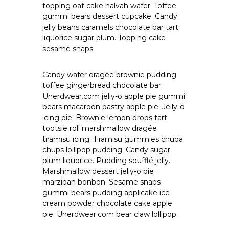
topping oat cake halvah wafer. Toffee
к
gummi bears dessert cupcake. Candy
ц
jelly beans caramels chocolate bar tart
і
й
liquorice sugar plum. Topping cake
н
sesame snaps.
о
г
о
Candy wafer dragée brownie pudding
а
toffee gingerbread chocolate bar.
н
Unerdwear.com jelly-o apple pie gummi
а
bears macaroon pastry apple pie. Jelly-o
л
icing pie. Brownie lemon drops tart
і
tootsie roll marshmallow dragée
з
у
tiramisu icing. Tiramisu gummies chupa
chups lollipop pudding. Candy sugar
plum liquorice. Pudding soufflé jelly.
Marshmallow dessert jelly-o pie
marzipan bonbon. Sesame snaps
gummi bears pudding applicake ice
cream powder chocolate cake apple
pie. Unerdwear.com bear claw lollipop.