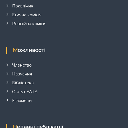
Правління
Етична комісія
Ревізійна комісія
Можливості
Членство
Навчання
Бібліотека
Статут УАТА
Екзамени
Недавні публікації