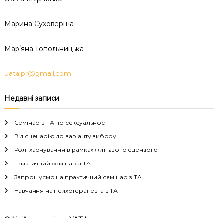
к
ц
Марина Суховерша
і
й
н
Марʼяна Топольницька
о
г
о
uata.pr@gmail.com
а
н
а
Недавні записи
л
і
з
Семінар з ТА по сексуальності
у
Від сценарію до варіанту вибору
Ролі харчування в рамках життєвого сценарію
Тематичний семінар з ТА
Запрошуємо на практичний семінар з ТА
Навчання на психотерапевта в ТА