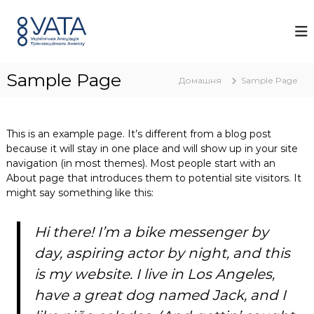
П
У
У
е
к
А
р
р
Т
а
е
А
ї
й
н
Sample Page
т
Домашня
Sample Page
с
и
ь
д
к
о
а
This is an example page. It’s different from a blog post
а
в
because it will stay in one place and will show up in your site
с
м
о
navigation (in most themes). Most people start with an
і
ц
About page that introduces them to potential site visitors. It
с
і
might say something like this:
т
а
у
ц
і
Hi there! I’m a bike messenger by
я
т
day, aspiring actor by night, and this
р
is my website. I live in Los Angeles,
а
н
have a great dog named Jack, and I
з
а