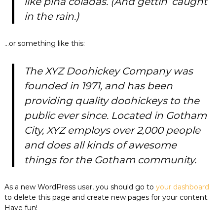
like piña coladas. (And gettin’ caught
к
in the rain.)
ц
і
й
…or something like this:
н
о
г
The XYZ Doohickey Company was
о
а
founded in 1971, and has been
н
а
providing quality doohickeys to the
л
public ever since. Located in Gotham
і
з
City, XYZ employs over 2,000 people
у
and does all kinds of awesome
things for the Gotham community.
As a new WordPress user, you should go to
your dashboard
to delete this page and create new pages for your content.
Have fun!