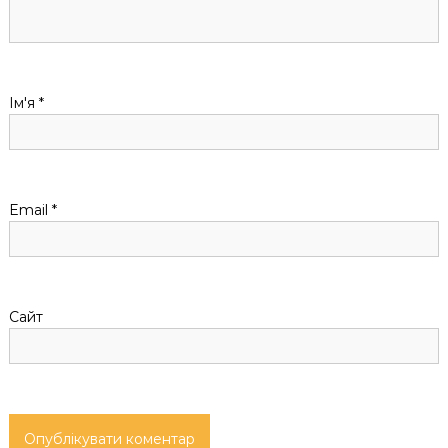
з
а
Ім'я
*
п
и
с
Email
*
і
в
Сайт