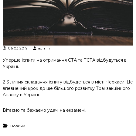
к
ц
і
й
н
о
г
о
06.03.2019
admin
а
н
а
Уперше іспити на отримання СТА та ТСТА відбудуться в
л
Україні.
і
з
у
2-3 липня складання іспиту відбудеться в місті Черкаси. Це
впевнений крок до ще більшого розвитку Транзакційного
Аналізу в Україні.
Вітаємо та бажаємо удачі на екзамені.
Новини