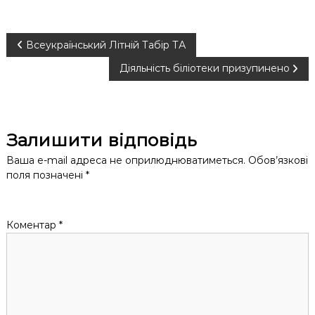
Н
Всеукраїнський Літній Табір ТА
Діяльність біліотеки призупинено
а
в
Залишити відповідь
і
Ваша e-mail адреса не оприлюднюватиметься.
Обов’язкові
г
поля позначені
*
а
Коментар
*
ц
і
я