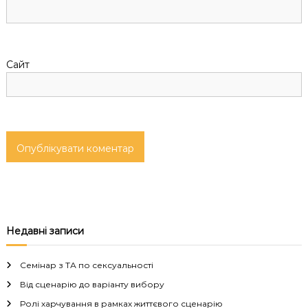
с
і
Сайт
в
Недавні записи
Семінар з ТА по сексуальності
Від сценарію до варіанту вибору
Ролі харчування в рамках життєвого сценарію