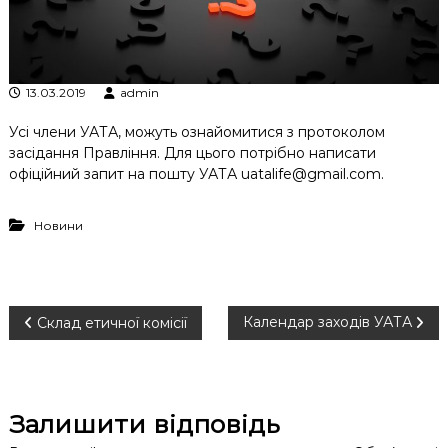
к
ц
і
й
н
13.03.2019
admin
о
г
Усі члени УАТА, можуть ознайомитися з протоколом
о
засідання Правління. Для цього потрібно написати
а
офіційний запит на пошту УАТА uatalife@gmail.com.
н
а
л
Новини
і
з
у
Н
Календар заходів УАТА
Склад етичної комісії
а
в
Залишити відповідь