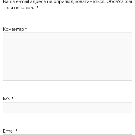
і
Ваша e-mail адреса не оприлюднюватиметься.
Обов’язкові
поля позначені
*
г
а
Коментар
*
ц
і
я
з
а
Ім'я
*
п
и
Email
*