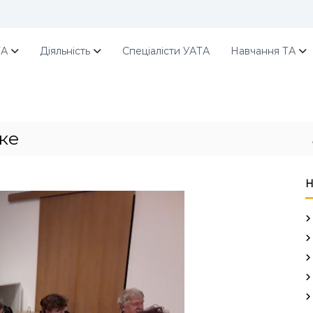
ТА
Діяльність
Спеціалісти УАТА
Навчання ТА
ке
Н