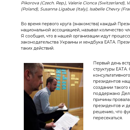
у
Pikorova (Czech. Rep.), Valerie Cionca (Switzerland), V
(Poland), Susanna Ligabue (Italy), Isabelle Chevry (Fra
Во время первого круга (знакомства) каждый През
национальной ассоциацией, называл количество чл
Я сообщил, что в нашей организации идут процесс
законодательства Украины и хендбука ЕАТА. Пре
таких действий.
Первый день вст
структуры ЕАТА.
консультативного
президентов нац
создании такого 
поддержано Деле
причины провала
президентов и д
решению, что фу
пересекаться.