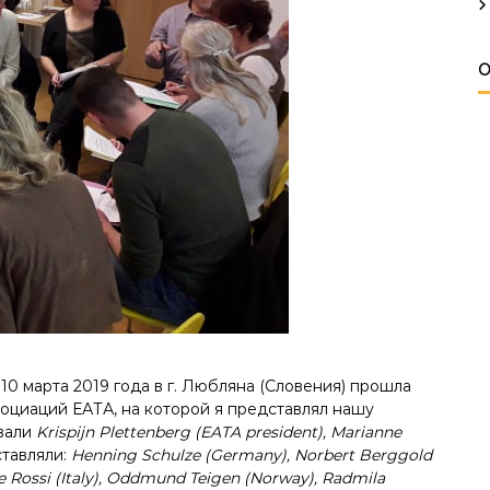
О
0 марта 2019 года в г. Любляна (Словения) прошла
оциаций ЕАТА, на которой я представлял нашу
вали
Krispijn Plettenberg (EATA president), Marianne
ставляли:
Henning Schulze (Germany), Norbert Berggold
vie Rossi (Italy), Oddmund Teigen (Norway), Radmila