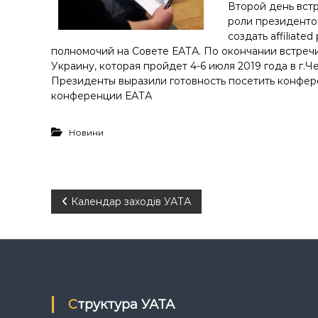
Второй день вст
роли президенто
создать affiliate
полномочий на Совете ЕАТА. По окончании встречи
Украину, которая пройдет 4-6 июля 2019 года в г
Президенты выразили готовность посетить конфере
конференции ЕАТА
Новини
Н
Календар заходів УАТА
а
в
і
Структура УАТА