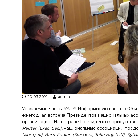
я
т
р
а
н
з
а
к
ц
і
й
н
о
г
о
20.03.2019
admin
а
н
Уважаемые члены УАТА! Информирую вас, что 09 и 1
а
ежегодная встреча Президентов национальных асс
л
организацию. На встрече Президентов присутство
і
Rauter (Exec. Sec.)
, национальные ассоциации пред
з
(Австрія), Berit Fahlen (Sweden), Julie Hay (UK), Syl