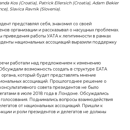
anda Kos (Croatia), Patrick Ellersich (Croatia), Adam Bekier
nce), Slavica Ravnik (Slovenia).
идент представлял себя, знакомил со своей
енов организации и рассказывал о насущных проблемах.
ы приведения работы УАТА к легитимности в рамках
зиденты национальных ассоциаций выразили поддержку
речи работали над предложением к изменению
 Обсуждали возможность создать в структуре ЕАТА
 органа, который будет представлять мнение
иональных ассоциаций. Прошлогоднее решение о
консультативного совета президентов не было
гатами в июле 2018 года в Лондоне. Обсуждались
 голосования. Поднимались вопросы взаимодействия
елегатов от национальных ассоциаций. Пришли к
нкции и роли президентов и делегатов не должны