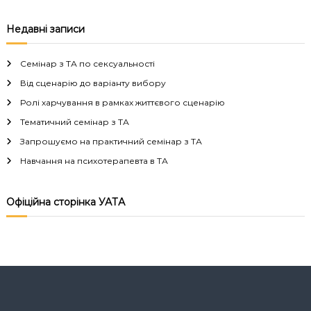
в
Недавні записи
і
Семінар з ТА по сексуальності
г
Від сценарію до варіанту вибору
а
Ролі харчування в рамках життєвого сценарію
Тематичний семінар з ТА
ц
Запрошуємо на практичний семінар з ТА
і
Навчання на психотерапевта в ТА
я
Офіційна сторінка УАТА
з
а
п