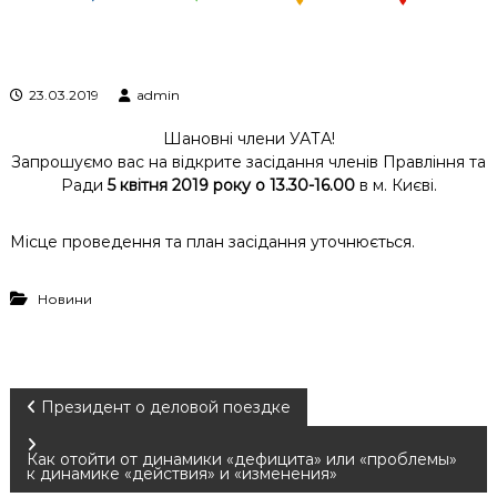
к
ц
і
й
23.03.2019
admin
н
о
Шановні члени УАТА!
г
о
Запрошуємо вас на відкрите засідання членів Правління та
а
Ради
5 квітня 2019 року о 13.30-16.00
в м. Києві.
н
а
л
Місце проведення та план засідання уточнюється.
і
з
у
Новини
Н
Президент о деловой поездке
а
Как отойти от динамики «дефицита» или «проблемы»
к динамике «действия» и «изменения»