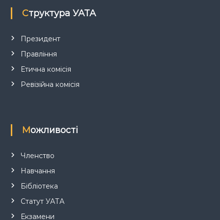
и
Структура УАТА
с
Президент
і
Правління
в
Етична комісія
Ревізійна комісія
Можливості
Членство
Навчання
Бібліотека
Статут УАТА
Екзамени