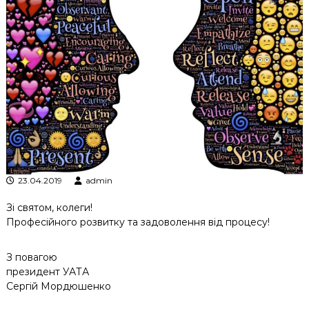
к
ц
і
й
н
о
г
о
а
н
а
л
і
з
23.04.2019
admin
у
Зі святом, колеги!
Професійного розвитку та задоволення від процесу!
З повагою
президент УАТА
Сергій Мордюшенко