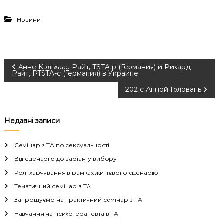
Новини
Н
Анне Кольхаас-Райт, TSTA-p (Германия) и Рихард
Райт, PTSTA-с (Германия) в Украине
а
202 с Анной Головань
в
Недавні записи
і
Семінар з ТА по сексуальності
г
Від сценарію до варіанту вибору
Ролі харчування в рамках життєвого сценарію
а
Тематичний семінар з ТА
ц
Запрошуємо на практичний семінар з ТА
Навчання на психотерапевта в ТА