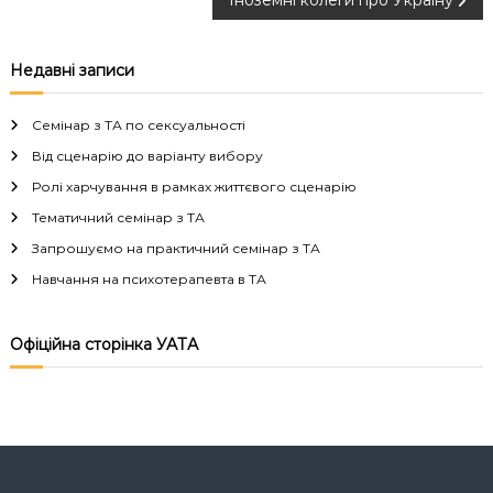
а
в
Недавні записи
і
Семінар з ТА по сексуальності
г
Від сценарію до варіанту вибору
Ролі харчування в рамках життєвого сценарію
а
Тематичний семінар з ТА
Запрошуємо на практичний семінар з ТА
ц
Навчання на психотерапевта в ТА
і
Офіційна сторінка УАТА
я
з
а