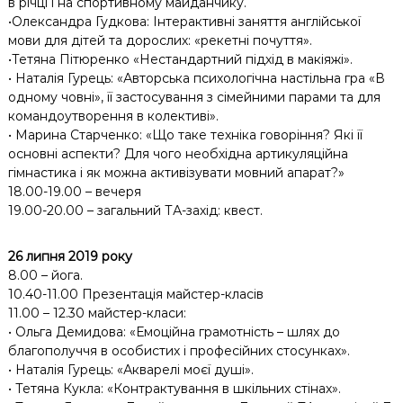
в річці і на спортивному майданчику.
•Олександра Гудкова: Інтерактивні заняття англійської
мови для дітей та дорослих: «рекетні почуття».
•Тетяна Пітюренко «Нестандартний підхід в макіяжі».
• Наталія Гурець: «Авторська психологічна настільна гра «В
одному човні», її застосування з сімейними парами та для
командоутворення в колективі».
• Марина Старченко: «Що таке техніка говоріння? Які її
основні аспекти? Для чого необхідна артикуляційна
гімнастика і як можна активізувати мовний апарат?»
18.00-19.00 – вечеря
19.00-20.00 – загальний ТА-захід: квест.
26 липня 2019 року
8.00 – йога.
10.40-11.00 Презентація майстер-класів
11.00 – 12.30 майстер-класи:
• Ольга Демидова: «Емоційна грамотність – шлях до
благополуччя в особистих і професійних стосунках».
• Наталія Гурець: «Акварелі моєї душі».
• Тетяна Кукла: «Контрактування в шкільних стінах».