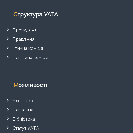
п
Структура УАТА
и
с
Президент
Правління
і
Етична комісія
в
Ревізійна комісія
Можливості
Членство
Навчання
Бібліотека
Статут УАТА