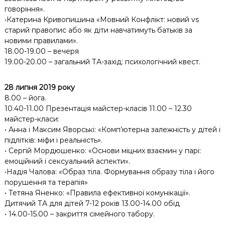
говоріння».
•Катерина Кривопишина «Мовний Конфлікт: новий vs
старий правопис або як діти навчатимуть батьків за
новими правилами».
18.00-19.00 – вечеря
19.00-20.00 – загальний ТА-захід: психологічний квест.
28 липня 2019 року
8.00 – йога.
10.40-11.00 Презентація майстер-класів 11.00 – 12.30
майстер-класи:
• Анна і Максим Яворські: «Комп’ютерна залежність у дітей і
підлітків: міфи і реальність».
• Сергій Мордюшенко: «Основи міцних взаємин у парі:
емоційний і сексуальний аспекти».
•Надія Чалова: «Образ тіла. Формування образу тіла і його
порушення та терапія»
• Тетяна Яненко: «Правила ефективної комунікації».
Дитячий ТА для дітей 7-12 років 13.00-14.00 обід
• 14.00-15.00 – закриття сімейного табору.