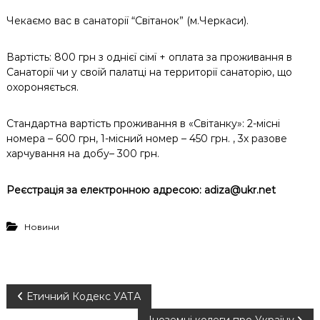
Чекаємо вас в санаторії “Світанок” (м.Черкаси).
Вартість: 800 грн з однієї сімї + оплата за проживання в
Санаторії чи у своїй палатці на территорії санаторію, що
охороняється.
Стандартна вартість проживання в «Світанку»: 2-місні
номера – 600 грн, 1-місний номер – 450 грн. , 3х разове
харчування на добу– 300 грн.
Реєстрація за електронною адресою: adiza@ukr.net
Новини
Н
Етичний Кодекс УАТА
Іноземні колеги про Україну