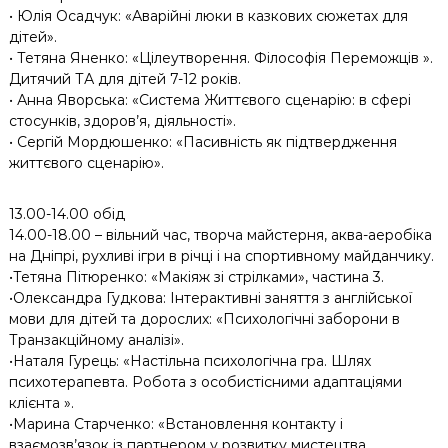
• Юлія Осадчук: «Аварійні люки в казкових сюжетах для
дітей».
• Тетяна Яненко: «Цілеутворення. Філософія Переможців ».
Дитячий ТА для дітей 7-12 років.
• Анна Яворська: «Система Життєвого сценарію: в сфері
стосунків, здоров’я, діяльності».
• Сергій Мордюшенко: «Пасивність як підтвердження
життєвого сценарію».
13.00-14.00 обід
14.00-18.00 – вільний час, творча майстерня, аква-аеробіка
на Дніпрі, рухливі ігри в річці і на спортивному майданчику.
•Тетяна Пітюренко: «Макіяж зі стрілками», частина 3.
•Олександра Гудкова: Інтерактивні заняття з англійської
мови для дітей та дорослих: «Психологічні заборони в
Транзакційному аналізі».
•Наталя Гурець: «Настільна психологічна гра. Шлях
психотерапевта. Робота з особистісними адаптаціями
клієнта ».
•Марина Старченко: «Встановлення контакту і
взаємозв’язок із партнером у розвитку мистецтва