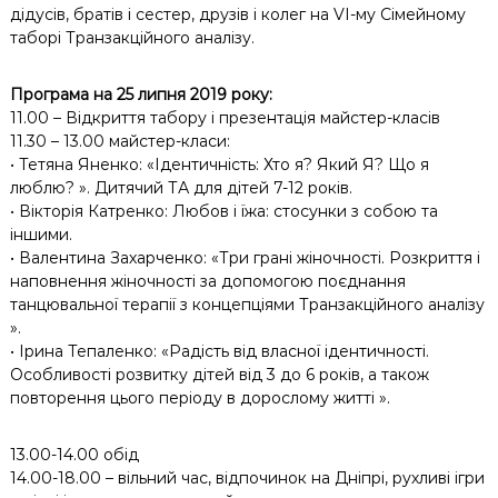
дідусів, братів і сестер, друзів і колег на VІ-му Сімейному
таборі Транзакційного аналізу.
Програма на 25 липня 2019 року:
11.00 – Відкриття табору і презентація майстер-класів
11.30 – 13.00 майстер-класи:
• Тетяна Яненко: «Ідентичність: Хто я? Який Я? Що я
люблю? ». Дитячий ТА для дітей 7-12 років.
• Вікторія Катренко: Любов і їжа: стосунки з собою та
іншими.
• Валентина Захарченко: «Три грані жіночності. Розкриття і
наповнення жіночності за допомогою поєднання
танцювальної терапії з концепціями Транзакційного аналізу
».
• Ірина Тепаленко: «Радість від власної ідентичності.
Особливості розвитку дітей від 3 до 6 років, а також
повторення цього періоду в дорослому житті ».
13.00-14.00 обід
14.00-18.00 – вільний час, відпочинок на Дніпрі, рухливі ігри