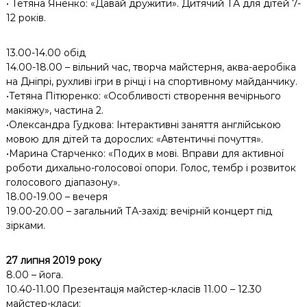
• Тетяна Яненко: «Давай дружити». Дитячий ТА для дітей 7-
12 років.
13.00-14.00 обід
14.00-18.00 – вільний час, творча майстерня, аква-аеробіка
на Дніпрі, рухливі ігри в річці і на спортивному майданчику.
•Тетяна Пітюренко: «Особливості створення вечірнього
макіяжу», частина 2.
•Олександра Гудкова: Інтерактивні заняття англійською
мовою для дітей та дорослих: «Автентичні почуття».
•Марина Старченко: «Подих в мові. Вправи для активної
роботи дихально-голосової опори. Голос, тембр і розвиток
голосового діапазону».
18.00-19.00 – вечеря
19.00-20.00 – загальний ТА-захід: вечірній концерт під
зірками.
27 липня 2019 року
8.00 – йога.
10.40-11.00 Презентація майстер-класів 11.00 – 12.30
майстер-класи: