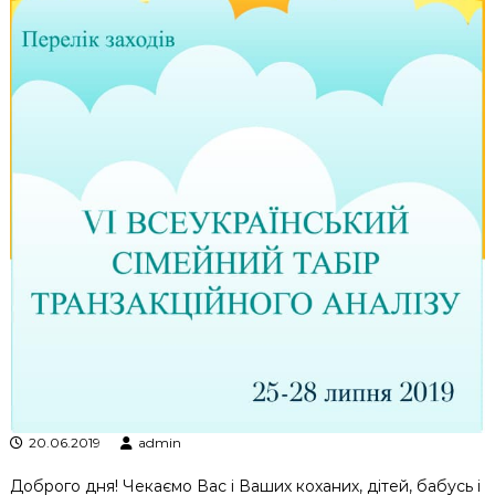
к
ц
і
й
н
о
г
о
а
н
а
л
і
з
у
20.06.2019
admin
Доброго дня! Чекаємо Вас і Ваших коханих, дітей, бабусь і