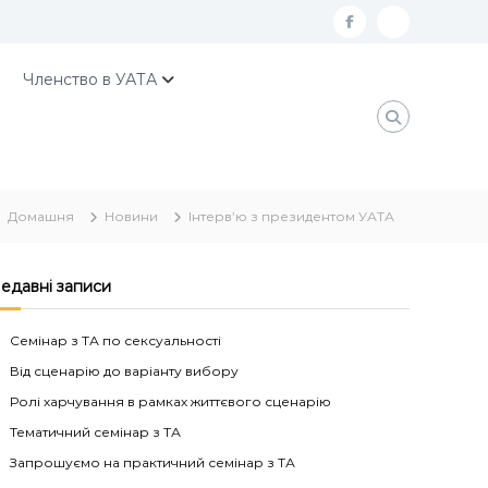
f
К
a
о
Членство в УАТА
c
н
e
т
b
а
o
к
Домашня
Новини
Інтерв’ю з президентом УАТА
o
т
k
и
У
едавні записи
А
Семінар з ТА по сексуальності
Т
Від сценарію до варіанту вибору
А
Ролі харчування в рамках життєвого сценарію
Тематичний семінар з ТА
Запрошуємо на практичний семінар з ТА