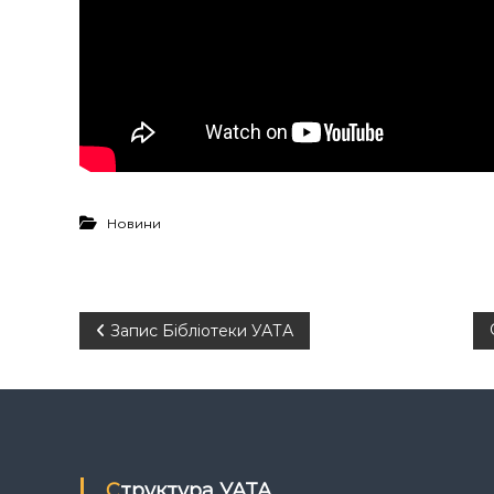
Новини
Н
Запис Бібліотеки УАТА
а
в
і
Структура УАТА