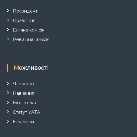
с
Президент
Правління
і
Етична комісія
в
Ревізійна комісія
Можливості
Членство
Навчання
Бібліотека
Статут УАТА
Екзамени