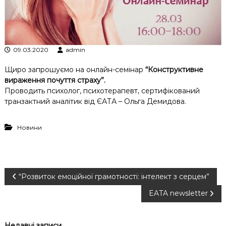
к
ц
і
й
н
09.03.2020
admin
о
г
Щиро запрошуємо на онлайн-семінар
“Конструктивне
о
вираження почуття страху”.
а
н
Проводить психолог, психотерапевт, сертифікований
а
транзактний аналітик від ЄАТА – Ольга Демидова.
л
і
з
Новини
у
Н
“Розвиток емоційної грамотності: інтелект з серцем”
EATA newsletter
а
в
Недавні записи