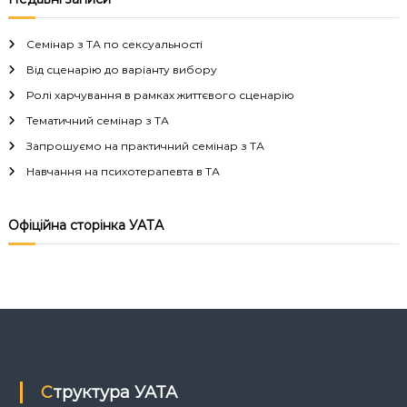
і
Семінар з ТА по сексуальності
г
Від сценарію до варіанту вибору
Ролі харчування в рамках життєвого сценарію
а
Тематичний семінар з ТА
Запрошуємо на практичний семінар з ТА
ц
Навчання на психотерапевта в ТА
і
Офіційна сторінка УАТА
я
з
а
п
Структура УАТА
и