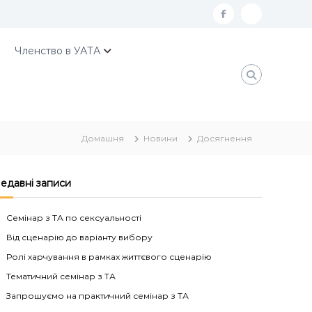
f
К
a
о
Членство в УАТА
c
н
e
т
b
а
o
к
Домашня
Новини
Досягнення
o
т
k
и
У
едавні записи
А
Семінар з ТА по сексуальності
Т
Від сценарію до варіанту вибору
А
Ролі харчування в рамках життєвого сценарію
Тематичний семінар з ТА
Запрошуємо на практичний семінар з ТА