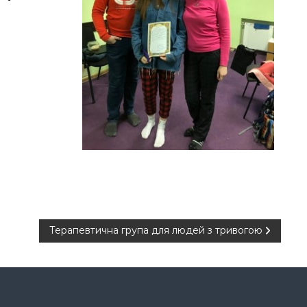
Терапевтична група для людей з тривогою