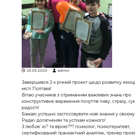
я
т
р
а
н
з
а
к
ц
і
й
23.03.2020
admin
н
о
Завершився 2-х річний проект щодо розвитку емоці
г
місті Полтава!
о
Вітаю учасників з отриманням важливих знань про
а
конструктивне вираження почуттів гніву, страху, су
н
радості!
а
Бажаю успішно застосовувати нові знання у своєму 
л
Радію досягненям та успіхам кожного!
і
З любов`ю
?
та вірою
?
?
?
психолог, психотерапевт,
з
сертифікований транзактний аналітик, тренер прое