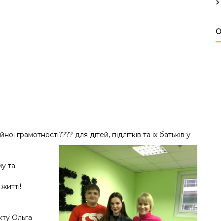
О
йної грамотності
?
?
?
?
для дітей, підлітків та їх батьків у
му та
житті!
кту Ольга