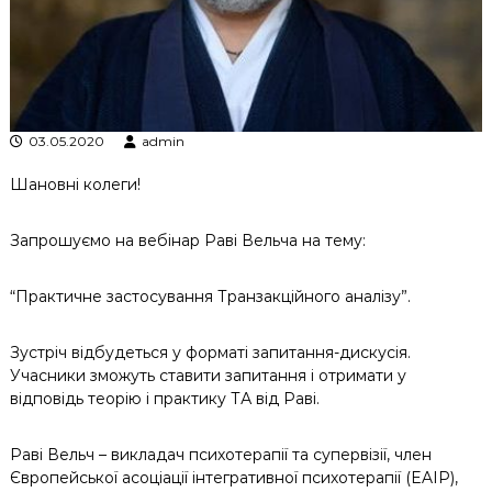
к
ц
і
й
н
о
г
03.05.2020
admin
о
а
Шановні колеги!
н
а
л
Запрошуємо на вебінар Раві Вельча на тему:
і
з
у
“Практичне застосування Транзакційного аналізу”.
Зустріч відбудеться у форматі запитання-дискусія.
Учасники зможуть ставити запитання і отримати у
відповідь теорію і практику ТА від Раві.
Раві Вельч – викладач психотерапії та супервізії, член
Європейської асоціації інтегративної психотерапії (EAIP),