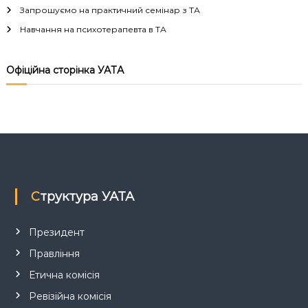
Запрошуємо на практичний семінар з ТА
ц
Навчання на психотерапевта в ТА
і
Офіційна сторінка УАТА
я
з
а
п
Структура УАТА
и
с
Президент
Правління
і
Етична комісія
в
Ревізійна комісія