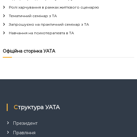
а
Ролі харчування в рамках життєвого сценарію
Тематичний семінар з ТА
ц
Запрошуємо на практичний семінар з ТА
і
Навчання на психотерапевта в ТА
я
Офіційна сторінка УАТА
з
а
п
и
Структура УАТА
с
Президент
і
Правління