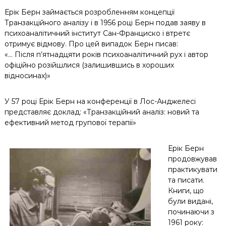
Ерік Берн займається розробленням концепції
Транзакційного аналізу і в 1956 році Берн подав заяву в
психоаналітичний інститут Сан-Франциско і втретє
отримує відмову. Про цей випадок Берн писав:
«… Після п’ятнадцяти років психоаналітичний рух і автор
офіційно розійшлися (залишившись в хороших
відносинах)»
У 57 році Ерік Берн на конференції в Лос-Анджелесі
представляє доклад: «Транзакційний аналіз: новий та
ефективний метод групової терапії»
Ерік Берн
продовжував
практикувати
та писати.
Книги, що
були видані,
починаючи з
1961 року: