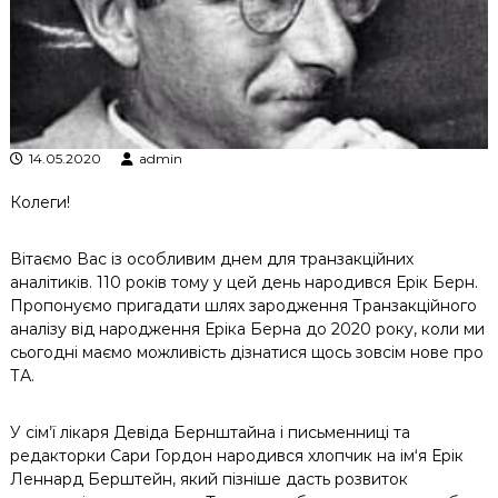
к
ц
і
й
н
о
г
о
14.05.2020
admin
а
н
Колеги!
а
л
Вітаємо Вас із особливим днем для транзакційних
і
з
аналітиків. 110 років тому у цей день народився Ерік Берн.
у
Пропонуємо пригадати шлях зародження Транзакційного
аналізу від народження Еріка Берна до 2020 року, коли ми
сьогодні маємо можливість дізнатися щось зовсім нове про
ТА.
У сім’ї лікаря Девіда Бернштайна і письменниці та
редакторки Сари Гордон народився хлопчик на ім‘я Ерік
Леннард Берштейн, який пізніше дасть розвиток