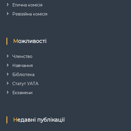
в
Етична комісія
Ревізійна комісія
Можливості
Членство
Навчання
Бібліотека
Статут УАТА
Екзамени
Недавні публікації