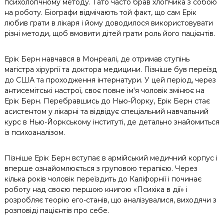
психологічному методу. Тато часто брав хлопч
ика з собою
на роботу. Біографи відмічають той факт, що сам Ерік
любив грати в лікаря і йому доводилося використовувати
різні методи, щоб вмовити дітей грати роль його пацієнтів.
Ерік Берн навчався в Монреалі, де отримав ступінь
магістра хірургії та доктора медицини. Пізніше був переїзд
до США та проходження інтернатури. У цей період, через
антисемітські настрої, своє повне ім‘я чоловік змінює на
Ерік Берн. Перебравшись до Нью-Йорку, Ерік Берн стає
асистентом у лікарні та відвідує спеціальний навчальний
курс в Нью-Йоркському інституті, де детально знайомиться
із психоаналізом.
Пізніше Ерік Берн вступає в армійський медичний корпус і
вперше ознайомлюється з груповою терапією. Через
кілька років чоловік переїздить до Каліфорнії і починає
роботу над своєю першою книгою «Психіка в дії» і
розробляє теорію его-станів, що аналізувалися, виходячи з
розповіді пацієнтів про себе.