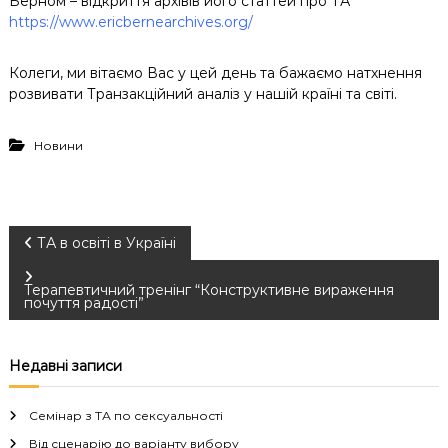
Берном – відкриття архівів його статтей про ТА
https://www.ericbernearchives.org/
Колеги, ми вітаємо Вас у цей день та бажаємо натхнення
розвивати Транзакційний аналіз у нашій країні та світі.
Новини
Н
ТА в освіті в Україні
а
Терапевтичний тренінг “Конструктивне вираження
почуття радості”
в
Недавні записи
і
Семінар з ТА по сексуальності
г
Від сценарію до варіанту вибору