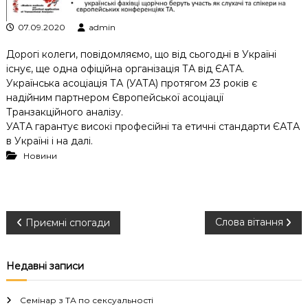
к
ц
07.09.2020
admin
і
й
Дорогі колеги, повідомляємо, що від сьогодні в Україні
н
існує, ще одна офіційна організація ТА від ЄАТА.
о
Українська асоціація ТА (УАТА) протягом 23 років є
г
надійним партнером Європейської асоціації
о
а
Транзакційного аналізу.
н
УАТА гарантує високі професійні та етичні стандарти ЄАТА
а
в Україні і на далі.
л
Новини
і
з
у
Н
Слова вітання
Приємні спогади
а
Недавні записи
в
Семінар з ТА по сексуальності