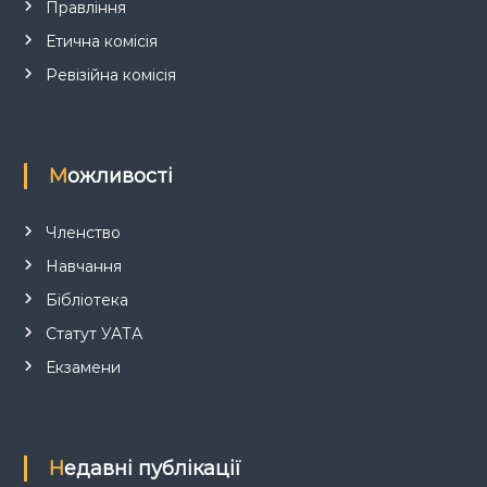
Правління
с
Етична комісія
і
Ревізійна комісія
в
Можливості
Членство
Навчання
Бібліотека
Статут УАТА
Екзамени
Недавні публікації