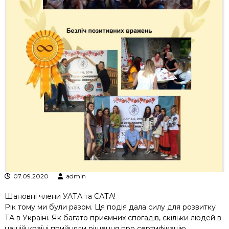
к
ц
і
й
н
о
г
о
а
н
а
л
і
з
у
07.09.2020
admin
Шановні члени УАТА та ЄАТА!
Рік тому ми були разом. Ця подія дала силу для розвитку
ТА в Україні. Як багато приємних спогадів, скільки людей в
нашій країні прийняли рішення про сертифікацію.