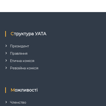
з
а
п
Структура УАТА
и
с
Президент
Правління
і
Етична комісія
в
Ревізійна комісія
Можливості
Членство