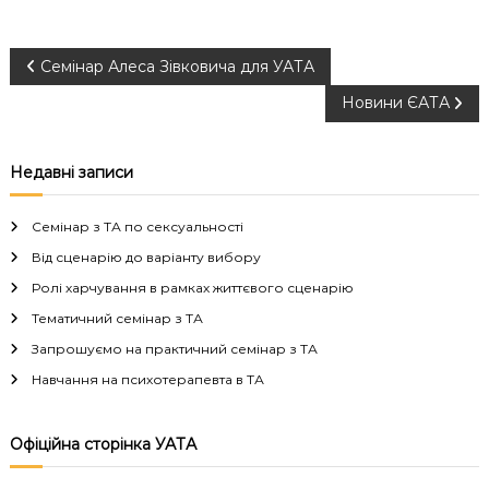
Н
Семінар Алеса Зівковича для УАТА
Новини ЄАТА
а
в
Недавні записи
і
Семінар з ТА по сексуальності
г
Від сценарію до варіанту вибору
Ролі харчування в рамках життєвого сценарію
а
Тематичний семінар з ТА
Запрошуємо на практичний семінар з ТА
ц
Навчання на психотерапевта в ТА
і
Офіційна сторінка УАТА
я