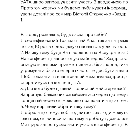
УАТА щиро запрошує взяти участь. З дводенною п
Протягом жовтня ми будемо публікувати інформаці
уваги деталі про семінар Вікторії Старченко «Заздр
1.
Вікторіє
, розкажіть, будь ласка, про себе?
Я сертифікований Транзактний Аналітик за напрямк
понад 10 років я досліджую пасивність у діяльності.
2. На яку тему буде Ваш воркшоп на Всеукраїнські
На конференції запропоную майстерню” Заздрість, 
описують різними прикметниками : біла, чорна, тиха
утримувати багато енергії і часто не дає бути вільн
Щоб показати як влаштований механізм заздрості, як
спиратимусь на концепції ТА.
3. Для кого буде цікавий і корисний майстер-клас?
Запрошую бажаючих ознайомитися через цю тему з м
концепцій через які можливо працювати з цією тем
4. Чому вирішили обрати таку тему?
Я обрала цю тему, щоб поділитися, як люди можуть 
клієнтам, які виносили цю тему в роботу і дозволили
Ми щиро запрошуємо взяти участь в конференції. Ва