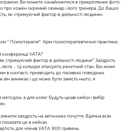
рограмою Ви можете ознайомитися в прикріплених фото.
ю про кожен окремий семінар і його тренера. До Вашої
ість, як стримуючий фактор в діяльності людини».
ом ” Психотерапія”. Крім психотерапевтичної практики,
й конференції УАТА?
як стримуючий фактор в діяльності людини” Заздрість
, люта … Ці кольори описують рекетний стан. Він може
ими в контакті, призводить до пасивної поведінки.
 він виникає і що може бути замість нього, я
етодом, а для колег будуть цікаві кейси і вибір
ою.
змінити заздрість на автономні почуття. Вдячна всім
 показати це в кейсах.
ртість для членів УАТА: 800 гривень.