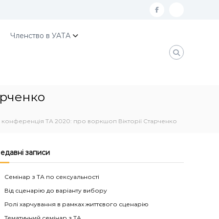
f
К
a
о
Членство в УАТА
c
н
e
т
b
а
o
к
арченко
o
т
k
и
 конференція ТА 2020: про воркшоп Вікторії Старченко
У
А
едавні записи
Т
А
Семінар з ТА по сексуальності
Від сценарію до варіанту вибору
Ролі харчування в рамках життєвого сценарію
Тематичний семінар з ТА