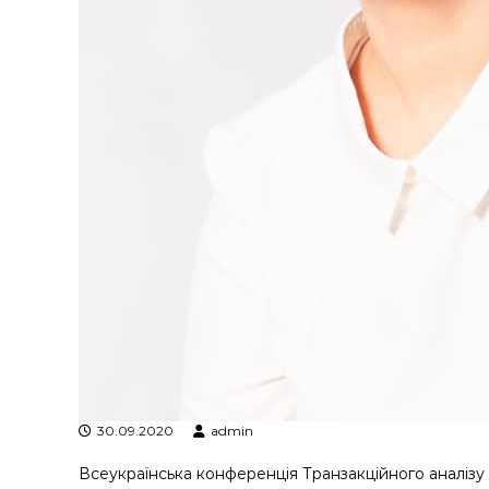
у
30.09.2020
admin
Всеукраїнська конференція Транзакційного аналізу