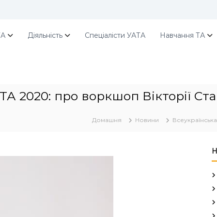
ТА
Діяльність
Спеціалісти УАТА
Навчання ТА
ТА 2020: про воркшоп Вікторії Ст
Домашня
Новини
Всеукраїнська
Н