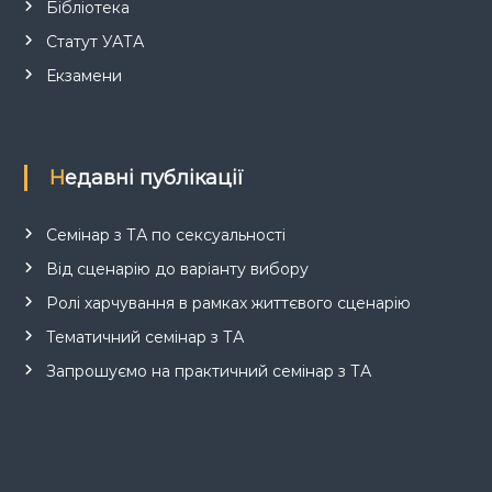
Бібліотека
Статут УАТА
Екзамени
Недавні публікації
Семінар з ТА по сексуальності
Від сценарію до варіанту вибору
Ролі харчування в рамках життєвого сценарію
Тематичний семінар з ТА
Запрошуємо на практичний семінар з ТА