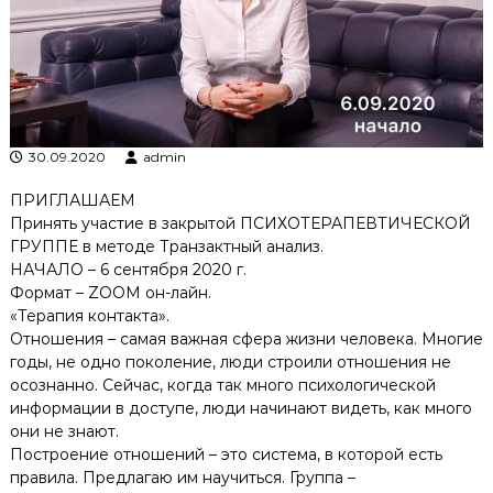
к
ц
і
й
н
о
г
о
30.09.2020
admin
а
н
ПРИГЛАШАЕМ
а
Принять участие в закрытой ПСИХОТЕРАПЕВТИЧЕСКОЙ
л
ГРУППЕ в методе Транзактный анализ.
і
НАЧАЛО – 6 сентября 2020 г.
з
Формат – ZOOM он-лайн.
у
«Терапия контакта».
Отношения – самая важная сфера жизни человека. Многие
годы, не одно поколение, люди строили отношения не
осознанно. Сейчас, когда так много психологической
информации в доступе, люди начинают видеть, как много
они не знают.
Построение отношений – это система, в которой есть
правила. Предлагаю им научиться. Группа –