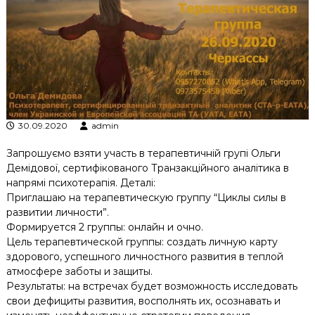
к
ц
і
й
н
о
г
о
а
н
30.09.2020
admin
а
л
Запрошуємо взяти участь в терапевтичній групі Ольги
і
Демідової, сертифікованого Транзакційного аналітика в
з
напрямі психотерапія. Деталі:
у
Приглашаю на терапевтическую группу “Циклы силы в
развитии личности”.
Формируется 2 группы: онлайн и очно.
Цель терапевтической группы: создать личную карту
здорового, успешного личностного развития в теплой
атмосфере заботы и защиты.
Результаты: на встречах будет возможность исследовать
свои дефициты развития, восполнять их, осознавать и