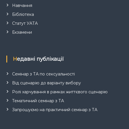
Навчання
Бібліотека
Статут УАТА
Екзамени
Недавні публікації
Семінар з ТА по сексуальності
Від сценарію до варіанту вибору
Ролі харчування в рамках життєвого сценарію
Тематичний семінар з ТА
Запрошуємо на практичний семінар з ТА