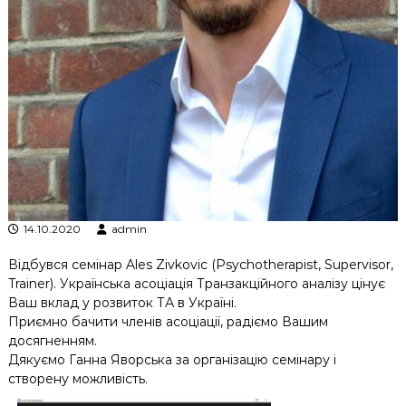
к
ц
і
й
н
о
г
о
а
н
а
л
і
з
14.10.2020
admin
у
Відбувся семінар Ales Zivkovic (Psychotherapist, Supervisor,
Trainer). Українська асоціація Транзакційного аналізу цінує
Ваш вклад у розвиток ТА в Україні.
Приємно бачити членів асоціації, радіємо Вашим
досягненням.
Дякуємо Ганна Яворська
за організацію семінару і
створену можливість.