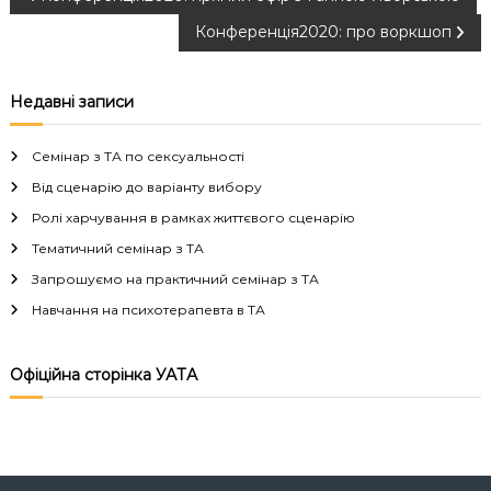
Н
Конференція2020: про воркшоп
а
в
Недавні записи
і
Семінар з ТА по сексуальності
г
Від сценарію до варіанту вибору
Ролі харчування в рамках життєвого сценарію
а
Тематичний семінар з ТА
Запрошуємо на практичний семінар з ТА
ц
Навчання на психотерапевта в ТА
і
Офіційна сторінка УАТА
я
з