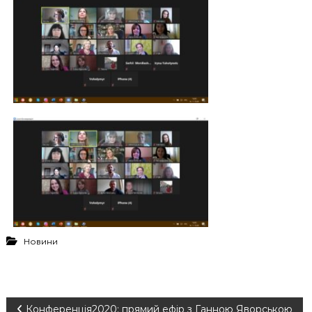
Новини
Конференція2020: прямий ефір з Ганною Яворською