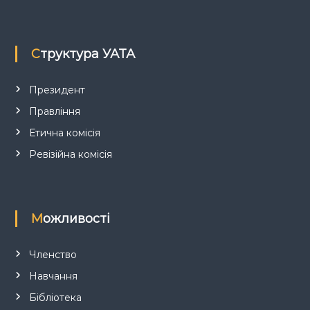
а
п
Структура УАТА
и
с
Президент
Правління
і
Етична комісія
в
Ревізійна комісія
Можливості
Членство
Навчання
Бібліотека