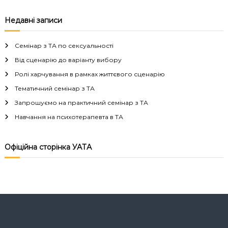
в
Недавні записи
і
Семінар з ТА по сексуальності
г
Від сценарію до варіанту вибору
Ролі харчування в рамках життєвого сценарію
а
Тематичний семінар з ТА
Запрошуємо на практичний семінар з ТА
ц
Навчання на психотерапевта в ТА
і
Офіційна сторінка УАТА
я
з
а
п