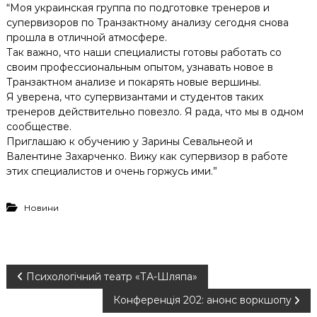
“Моя украинская группа по подготовке тренеров и
супервизоров по Транзактному анализу сегодня снова
прошла в отличной атмосфере.
Так важно, что наши специалисты готовы работать со
своим профессиональным опытом, узнавать новое в
Транзактном анализе и покарять новые вершины.
Я уверена, что супервизантами и студентов таких
тренеров действительно повезло. Я рада, что мы в одном
сообществе.
Приглашаю к обучению у Зарины Севальнеой и
Валентине Захарченко. Вижу как супервизор в работе
этих специалистов и очень горжусь ими.”
Новини
Н
Психологічний театр «ТА-Шляпа»
Конференція 202: анонс воркшопу
а