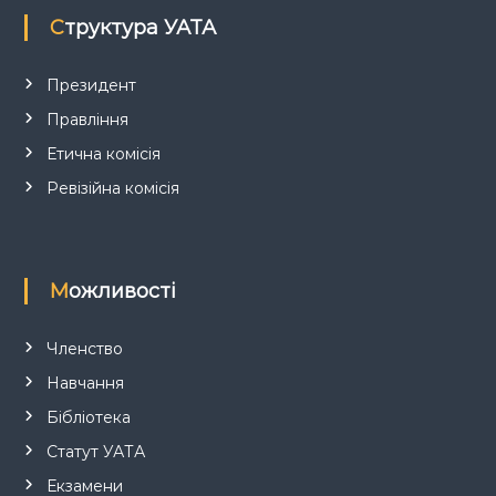
Структура УАТА
и
с
Президент
Правління
і
Етична комісія
в
Ревізійна комісія
Можливості
Членство
Навчання
Бібліотека
Статут УАТА
Екзамени