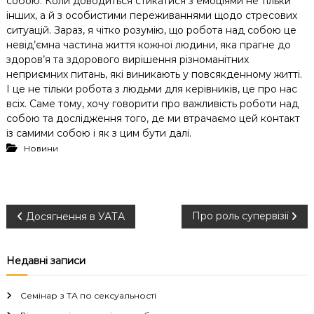
собою. Коли доводиться стикатися з емоціями не тільки
інших, а й з особистими переживаннями щодо стресових
ситуацій. Зараз, я чітко розумію, що робота над собою це
невід’ємна частина життя кожної людини, яка прагне до
здоров’я та здорового вирішення різноманітних
неприємних питань, які виникають у повсякденному житті.
І це не тільки робота з людьми для керівників, це про нас
всіх. Саме тому, хочу говорити про важливість роботи над
собою та дослідження того, де ми втрачаємо цей контакт
із самими собою і як з цим бути далі.
Новини
Н
Про роль супервізії
Досягнення в УАТА
а
Недавні записи
в
Семінар з ТА по сексуальності