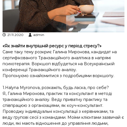
к
ц
і
й
н
о
21.11.2020
admin
г
о
а
«Як знайти внутрішній ресурс у період стресу?»
н
Саме таку тему розкриє Галина Миронова, кандидат на
а
сертифікованого Транзакційного аналітика в напрямі
л
психотерапія. Воркшоп відбудеться на Всеукраїнській
і
конференції Транзакційного аналізу.
з
Пропонуємо ознайомитися з подробицями воркшопу.
у
1.Halyna Myronova, розкажіть, будь ласка, про себе?
Я, Галина Миронова, практик та консультант в методі
транзакційного аналізу. Веду приватну практику та
співпрацюю з організаціями, як коуч-консультант.
Проводжу індивідуальні консультації з керівниками, та
веду групові сесії з командами. Моїми клієнтами зазвичай є
люди, які мають відношення до управління людьми,