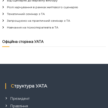
і
Від сценарію до варіанту вибору
Ролі харчування в рамках життєвого сценарію
г
Тематичний семінар з ТА
а
Запрошуємо на практичний семінар з ТА
Навчання на психотерапевта в ТА
ц
і
Офіційна сторінка УАТА
я
з
а
п
Структура УАТА
и
Президент
Правління