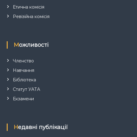
с
Етична комісія
і
Ревізійна комісія
в
Можливості
Членство
Навчання
Бібліотека
Статут УАТА
Екзамени
Недавні публікації