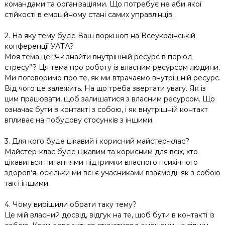
командами та організаціями. Що потребує не аби якої
стійкості в емоційному стані самих управлінців.
2. На яку тему буде Ваш воркшоп на Всеукраїнській
конференції УАТА?
Моя тема це “Як знайти внутрішній ресурс в період
стресу”? Ця тема про роботу із власним ресурсом людини.
Ми поговоримо про те, як ми втрачаємо внутрішній ресурс.
Від чого це залежить. На що треба звертати увагу. Як із
цим працювати, щоб залишатися з власним ресурсом. Що
означає бути в контакті з собою, і як внутрішній контакт
впливає на побудову стосунків з іншими.
3. Для кого буде цікавий і корисний майстер-клас?
Майстер-клас буде цікавим та корисним для всіх, хто
цікавиться питаннями підтримки власного психічного
здоров’я, оскільки ми всі є учасниками взаємодії як з собою
так і іншими.
4. Чому вирішили обрати таку тему?
Це мій власний досвід, відгук на те, щоб бути в контакті із