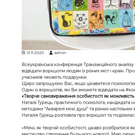
у
21.11.2020
admin
Всеукраїнська конференція Транзакційного аналізу 
відвідати воркшопи людям із різних міст і країн. Про
учасників чекають подарунки.
Щиро запрошуємо Вас, якщо цікавитеся психологіє
Один із воркшопів, які Ви зможете відвідати на
#ко
«Творче самовираження особистості як можливість дост
Наталії Гурець, практичного психолога, кандидата н
методики “Акварелі моєї душі” та різних настільних і
Наталія Гурець
розповіла про воркшоп та поділилася
«Мені, як творчій особистості, цікаво розібратися як
мистецтво створення будь-чого нового). Маю гарну 