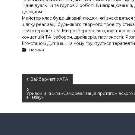
індивідуальній та груповій роботі. Є напрацювання, д
досвідом.
Майстер клас буде цікавий людям, які знаходяться 
шляху реалізації будь-якого творчого проекту стикає
психотерапевтам. Ми розберемо складові творчого
концепцій ТА (заборон, драйверів, пасивності). Ро
Его-станом Дитина, і на чому грунтується терапев
Новини
Н
Вайбер-чат УАТА
а
Уривок із книги «Самореалізація протягом всьог
аналізу»
в
і
г