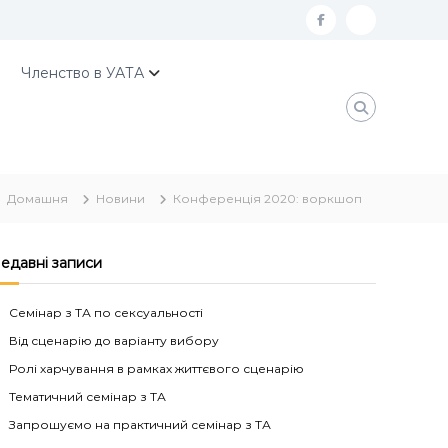
f
К
a
о
Членство в УАТА
c
н
e
т
b
а
o
к
Домашня
Новини
Конференція 2020: воркшоп
o
т
k
и
У
едавні записи
А
Семінар з ТА по сексуальності
Т
Від сценарію до варіанту вибору
А
Ролі харчування в рамках життєвого сценарію
Тематичний семінар з ТА
Запрошуємо на практичний семінар з ТА