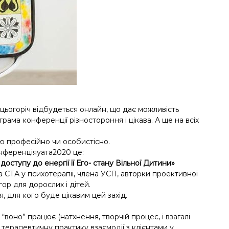
цьогоріч відбудеться онлайн, що дає можливість
грама конференції різностороння і цікава. А ще на всіх
ю професійно чи особистісно.
нференціяуата2020
це:
упу до енергії її Его- стану Вільної Дитини»
а СТА у психотерапії, члена УСП, авторки проективної
гор для дорослих і дітей.
, для кого буде цікавим цей захід.
 “воно” працює (натхнення, творчій процес, і взагалі
терапевтичну практику взаємодії з клієнтами у