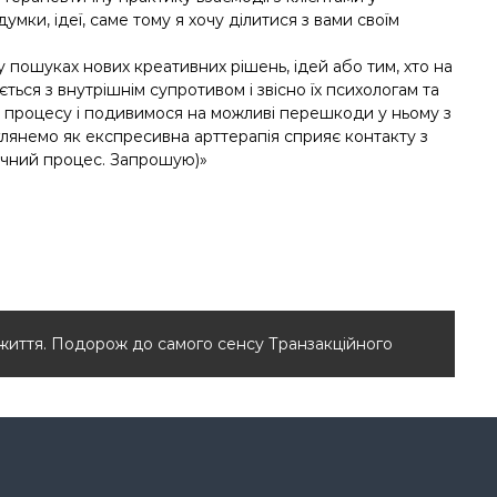
умки, ідеї, саме тому я хочу ділитися з вами своїм
у пошуках нових креативних рішень, ідей або тим, хто на
ться з внутрішнім супротивом і звісно їх психологам та
 процесу і подивимося на можливі перешкоди у ньому з
зглянемо як експресивна арттерапія сприяє контакту з
тичний процес. Запрошую)»
о життя. Подорож до самого сенсу Транзакційного