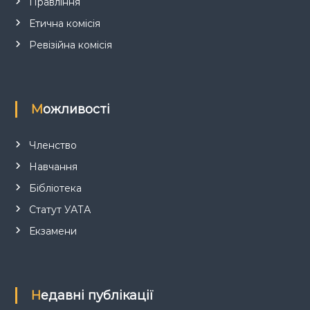
Правління
і
Етична комісія
в
Ревізійна комісія
Можливості
Членство
Навчання
Бібліотека
Статут УАТА
Екзамени
Недавні публікації