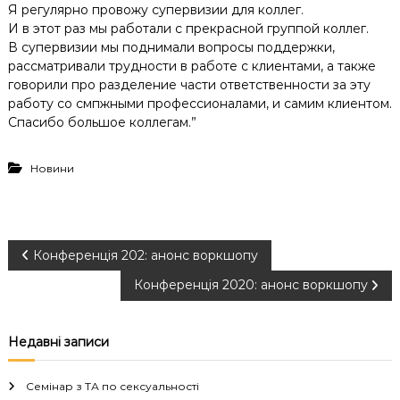
Я регулярно провожу супервизии для коллег.
И в этот раз мы работали с прекрасной группой коллег.
В супервизии мы поднимали вопросы поддержки,
рассматривали трудности в работе с клиентами, а также
говорили про разделение части ответственности за эту
работу со смпжными профессионалами, и самим клиентом.
Спасибо большое коллегам.”
Новини
Н
Конференція 202: анонс воркшопу
Конференція 2020: анонс воркшопу
а
в
Недавні записи
і
Семінар з ТА по сексуальності