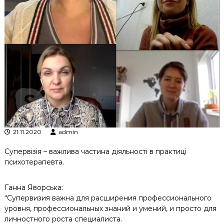
к
ц
і
й
н
о
г
о
а
н
а
л
і
з
21.11.2020
admin
у
Супервізія – важлива частина діяльності в практиці
психотерапевта.
Ганна Яворська:
“Супервизия важна для расширения профессионального
уровня, профессиональных знаний и умений, и просто для
личностного роста специалиста.