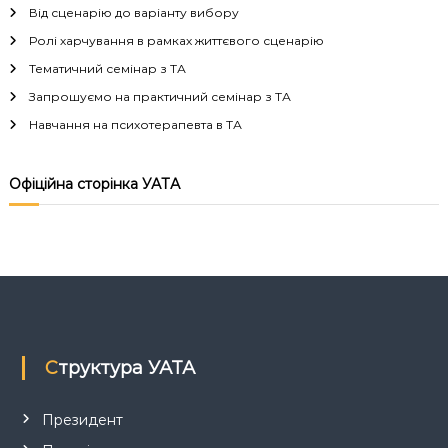
г
Від сценарію до варіанту вибору
Ролі харчування в рамках життєвого сценарію
а
Тематичний семінар з ТА
Запрошуємо на практичний семінар з ТА
ц
Навчання на психотерапевта в ТА
і
Офіційна сторінка УАТА
я
з
а
п
Структура УАТА
и
с
Президент