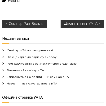
Новини
Н
Досягнення в УАТА
Семінар Раві Вельча
а
Недавні записи
в
Семінар з ТА по сексуальності
і
Від сценарію до варіанту вибору
Ролі харчування в рамках життєвого сценарію
г
Тематичний семінар з ТА
а
Запрошуємо на практичний семінар з ТА
Навчання на психотерапевта в ТА
ц
і
Офіційна сторінка УАТА