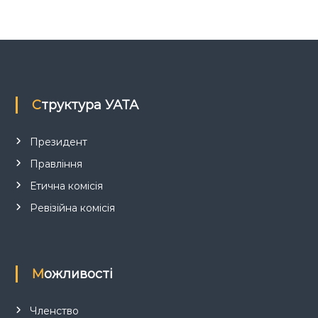
я
з
а
п
Структура УАТА
и
Президент
Правління
с
Етична комісія
і
Ревізійна комісія
в
Можливості
Членство