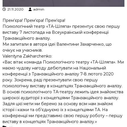
21.11.2020
admin
Прем’єра! Прем’єра! Прем’єра!
Психологічний театр «ТА-Шляпа» презентує свою першу
виставу 7 листопада на Всеукраїнській конференції
Транзакційного аналізу.
Ми запитали в автора ідеї Валентини Захарченко, що
очікує на учасників.
Valentyna Zakharchenko
:
«Вас вітає команда Психологічного театру «ТА-Шляпа». Ми
маємо чудову нагоду дебютувати на Національній
конференції з Транзакційного аналізу 7-8 лютого 2020
року. Зокрема, раді презентувати свою першу
психологічну виставу в концепціях Транзакційного аналізу.
В основі психологічного ТА-театру лежить ідея знайомства
широкої аудиторії з концепціями Транзакційного аналізу.
Задля цієї мети ми беремо за основу всім нам знайомі
історії і казки та об’єднуємо їх з концепціями ТА. На
конференції ми представимо свою першу роботу – першу
виставу в концепціях Транзакційного аналізу.»