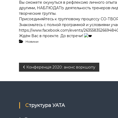
Вы сможете окунуться в рефлексию личного опыта
другими, НАБЛЮДАТЬ деятельность тренеров-лиде
творческие группы.
Присоединяйтесь к групповому процессу СО-ТВ
Знакомьтесь с полной программой и условиями уча
https://www.facebook.com/events/263558352669484
Ждём Вас в проекте. До встречи!
Новини
Н
Конференція 2020: анонс воркшопу
а
в
і
Структура УАТА
г