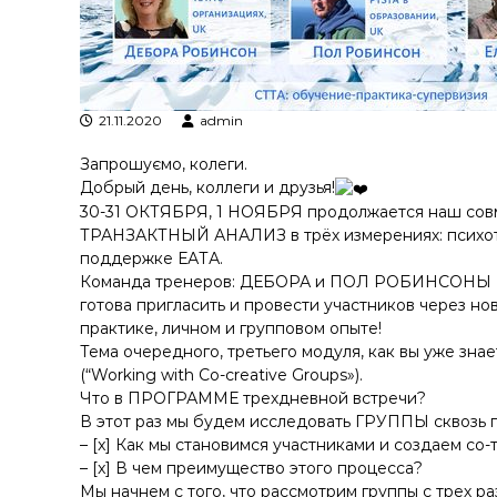
я
т
р
а
н
21.11.2020
admin
з
а
Запрошуємо, колеги.
к
Добрый день, коллеги и друзья!
ц
30-31 ОКТЯБРЯ, 1 НОЯБРЯ продолжается наш со
і
ТРАНЗАКТНЫЙ АНАЛИЗ в трёх измерениях: психоте
й
поддержке ЕАТА.
н
Команда тренеров: ДЕБОРА и ПОЛ РОБИНСОНЫ (
о
готова пригласить и провести участников через н
г
практике, личном и групповом опыте!
о
Тема очередного, третьего модуля, как вы уже 
а
(“Working with Co-creative Groups»).
н
Что в ПРОГРАММЕ трехдневной встречи?
а
В этот раз мы будем исследовать ГРУППЫ сквозь п
л
– [x] Как мы становимся участниками и создаем со
і
– [x] В чем преимущество этого процесса?
з
Мы начнем с того, что рассмотрим группы с трех р