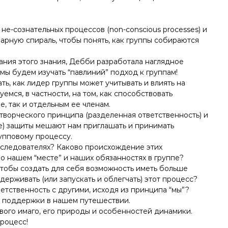
не-сознательных процессов (non-conscious processes) и
арную спираль, чтобы понять, как группы собираются
ания этого знания, Дебби разработала наглядное
 мы будем изучать “павлиний” подход к группам!
ь, как лидер группы может учитывать и влиять на
емся, в частности, на том, как способствовать
е, так и отдельным ее членам.
творческого принципа (разделенная ответственность) и
ые) защиты мешают нам приглашать и принимать
упповому процессу.
оследователях? Каково происхождение этих
о нашем “месте” и наших обязанностях в группе?
чтобы создать для себя возможность иметь больше
ерживать (или запускать и облегчать) этот процесс?
етственность с другими, исходя из принципа “мы”?
е поддержки в нашем путешествии.
вого имаго, его природы и особенностей динамики.
процесс!