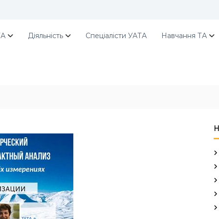
ТА
Діяльність
Спеціалісти УАТА
Навчання ТА
Н