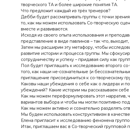
у
творческого ТА и более широкие понятия ТА.
Что предложит каждый из трёх тренеров?
Дебби будет рассматривать группы с точки зрения 
то, как мы можем использовать Со-творческую сцен
вместе и развиваются.
Исходя из своего опыта использования и преподав
представление в виде павлинов – так что, выходит,
Затем мы расширим эту метафору, чтобы исследоват
развитие истории и процесса группы. Мы сфокусиру
сотрудничеству и успеху – придавая силу как групп
Пол будет приглашать к исследованию второго со-
того, как наши не-сознательные (и бессознательн
приглашение присоединиться к со-творческому гр
Каковы наши убеждения о себе как о лидерах и п
убеждений? Какие истории мы рассказываем себе 
Как мы можем переформулировать этот нарратив, 
вариантов выбора и чтобы мы могли позитивно подд
Как мы можем активно и сознательно разделять отв
Мы будем использовать конструктивизм в качеств
Елена пригласит к исследованию феномена группо
Итак, приглашаем вас в Со-творческий групповой 