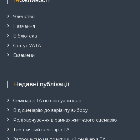
Можливості
Членство
Навчання
Бібліотека
Статут УАТА
Екзамени
Недавні публікації
Семінар з ТА по сексуальності
Від сценарію до варіанту вибору
Ролі харчування в рамках життєвого сценарію
Тематичний семінар з ТА
Запрошуємо на практичний семінар з ТА