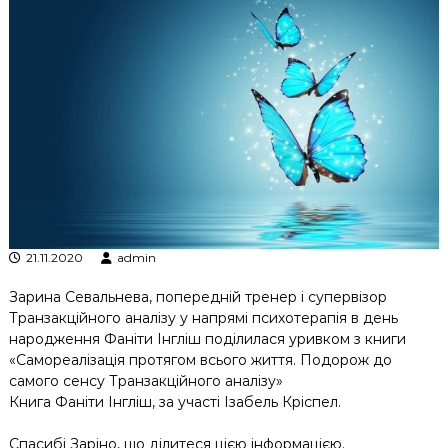
к
ц
і
й
н
о
г
о
а
н
а
л
і
з
21.11.2020
admin
у
Зарина Севальнева
, попередній тренер і супервізор
Транзакційного аналізу у напрямі психотерапія в день
народження Фаніти Інгліш поділилася уривком з книги
«Самореалізація протягом всього життя. Подорож до
самого сенсу Транзакційного аналізу»
Книга Фаніти Інгліш, за участі Ізабель Кріспел.
Спасибі Заріно, що ділитеся цією інформацією.