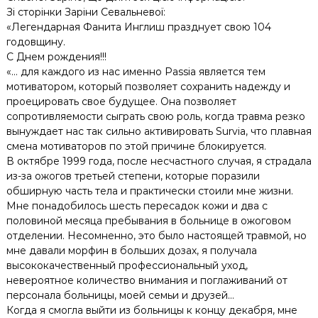
Зі сторінки Заріни Севальневої:
«Легендарная Фанита Инглиш празднует свою 104
годовщину.
С Днем рождения!!!
«… для каждого из нас именно Passia является тем
мотиватором, который позволяет сохранить надежду и
проецировать свое будущее. Она позволяет
сопротивляемости сыграть свою роль, когда травма резко
вынуждает нас так сильно активировать Survia, что плавная
смена мотиваторов по этой причине блокируется.
В октябре 1999 года, после несчастного случая, я страдала
из-за ожогов третьей степени, которые поразили
обширную часть тела и практически стоили мне жизни.
Мне понадобилось шесть пересадок кожи и два с
половиной месяца пребывания в больнице в ожоговом
отделении. Несомненно, это было настоящей травмой, но
мне давали морфин в больших дозах, я получала
высококачественный профессиональный уход,
невероятное количество внимания и поглаживаний от
персонала больницы, моей семьи и друзей…
Когда я смогла выйти из больницы к концу декабря, мне