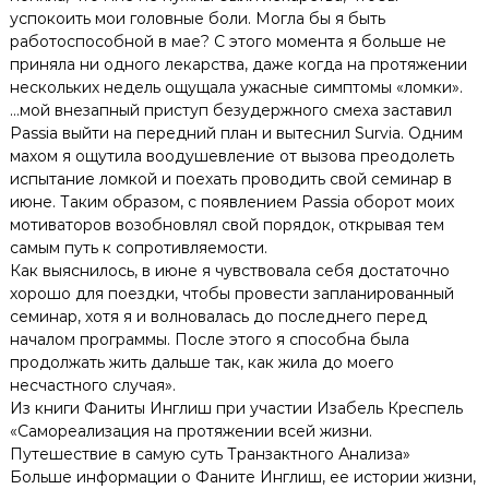
успокоить мои головные боли. Могла бы я быть
работоспособной в мае? С этого момента я больше не
приняла ни одного лекарства, даже когда на протяжении
нескольких недель ощущала ужасные симптомы «ломки».
…мой внезапный приступ безудержного смеха заставил
Passia выйти на передний план и вытеснил Survia. Одним
махом я ощутила воодушевление от вызова преодолеть
испытание ломкой и поехать проводить свой семинар в
июне. Таким образом, с появлением Passia оборот моих
мотиваторов возобновлял свой порядок, открывая тем
самым путь к сопротивляемости.
Как выяснилось, в июне я чувствовала себя достаточно
хорошо для поездки, чтобы провести запланированный
семинар, хотя я и волновалась до последнего перед
началом программы. После этого я способна была
продолжать жить дальше так, как жила до моего
несчастного случая».
Из книги Фаниты Инглиш при участии Изабель Креспель
«Самореализация на протяжении всей жизни.
Путешествие в самую суть Транзактного Анализа»
Больше информации о Фаните Инглиш, ее истории жизни,