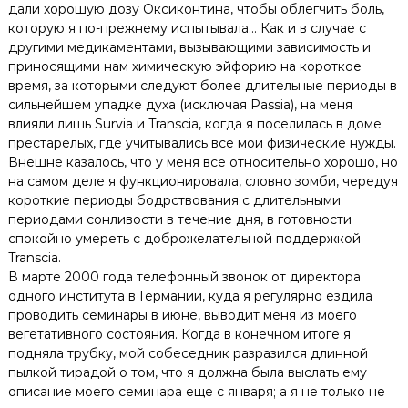
дали хорошую дозу Оксиконтина, чтобы облегчить боль,
которую я по-прежнему испытывала… Как и в случае с
другими медикаментами, вызывающими зависимость и
приносящими нам химическую эйфорию на короткое
время, за которыми следуют более длительные периоды в
сильнейшем упадке духа (исключая Passia), на меня
влияли лишь Survia и Transcia, когда я поселилась в доме
престарелых, где учитывались все мои физические нужды.
Внешне казалось, что у меня все относительно хорошо, но
на самом деле я функционировала, словно зомби, чередуя
короткие периоды бодрствования с длительными
периодами сонливости в течение дня, в готовности
спокойно умереть с доброжелательной поддержкой
Transcia.
В марте 2000 года телефонный звонок от директора
одного института в Германии, куда я регулярно ездила
проводить семинары в июне, выводит меня из моего
вегетативного состояния. Когда в конечном итоге я
подняла трубку, мой собеседник разразился длинной
пылкой тирадой о том, что я должна была выслать ему
описание моего семинара еще с января; а я не только не