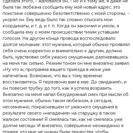
сделала этого, − жаловался он, − но и к тому же, я даже не
была так любезна сообщить ему мой новый адрес; это
поистине совершенно безответственно с моей стороны, −
укорял он. Ему ведь было так сложно отыскать мои
координаты, и т. д. и т. п. Когда он закончил и умолк, я
сообщила ему о моем происшествии тихим уставшим
голосом. На другом конце провода воспоследовало
долгое молчание: этот мужчина, который обычно проявлял
себя очень корректно и внимательно к другим, должно
быть, чувствовал себя ужасно смущенным, разгневавшись
на меня так сильно. Резким тоном он мне внезапно заявил:
«Ну что ж, программа вашего приезда в июне уже
напечатана. Возможно, что вы к тому времени
восстановитесь. Я перезвоню вам в мае. До свидания!», и
он повесил трубку до того, как я успела возразить.
Внезапно на меня напал безудержный смех при мысли об
этом мужчине, обычно таком любезном, а сегодня,
несомненно, покрасневшем от ужасного смущения в
результате своего «нападения» на старушку в таком
жалком состоянии! Я смеялась так, как не смеялась уже
долгие месяцы. И внезапно, совершенно неожиданно я
поняла, что мне не нужны были лекарства, чтобы