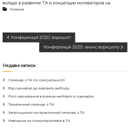
вкладе в развитие ТА и концепции мотиваторов на
Новини
Н
Конференція 2020: воркшоп
Конференція 2020: анонс воркшопу
а
в
Недавні записи
і
Семінар з ТА по сексуальності
г
Від сценарію до варіанту вибору
Ролі харчування в рамках життєвого сценарію
а
Тематичний семінар з ТА
Запрошуємо на практичний семінар з ТА
ц
Навчання на психотерапевта в ТА