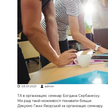
я
т
р
а
н
з
а
к
ц
і
й
н
о
г
о
а
н
03.01.2021
admin
а
л
ТА в організаціях: семінар Богдана Сербанеску.
і
Ми раді такій можливості пізнавати більше.
з
Дякуємо Ганні Яворській за організацію семінару.