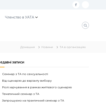
f
К
a
о
Членство в УАТА
c
н
e
т
b
а
o
к
Домашня
Новини
ТА в організаціях
o
т
k
и
У
едавні записи
А
Семінар з ТА по сексуальності
Т
Від сценарію до варіанту вибору
А
Ролі харчування в рамках життєвого сценарію
Тематичний семінар з ТА
Запрошуємо на практичний семінар з ТА