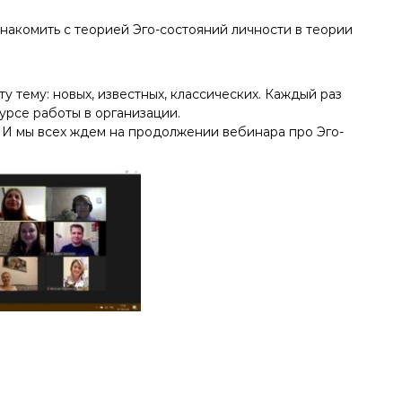
накомить с теорией Эго-состояний личности в теории
у тему: новых, известных, классических. Каждый раз
урсе работы в организации.
. И мы всех ждем на продолжении вебинара про Эго-