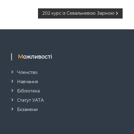
202 курс із Севальневою Заріною
Можливості
Членство
Навчання
Бібліотека
Статут УАТА
Екзамени