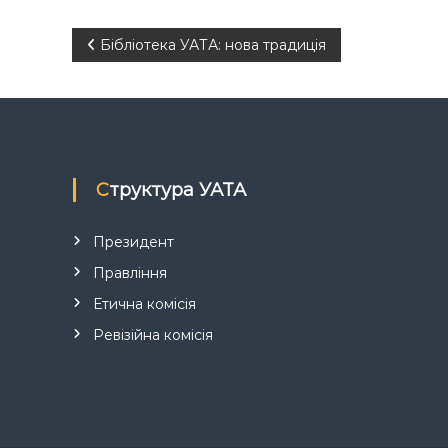
Н
Бібліотека УАТА: нова традиція
а
в
і
Структура УАТА
г
Президент
а
Правління
Етична комісія
ц
Ревізійна комісія
і
я