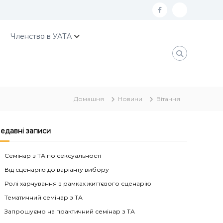
f
К
a
о
Членство в УАТА
c
н
e
т
b
а
o
к
Домашня
Новини
Вітання
o
т
k
и
У
едавні записи
А
Семінар з ТА по сексуальності
Т
Від сценарію до варіанту вибору
А
Ролі харчування в рамках життєвого сценарію
Тематичний семінар з ТА
Запрошуємо на практичний семінар з ТА