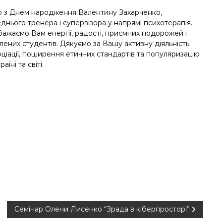
о з Днем народження Валентину Захарченко,
днього тренера і супервізора у напрямі психотерапія.
ажаємо Вам енергії, радості, приємних подорожей і
влених студентів. Дякуємо за Вашу активну діяльність
оціації, поширення етичних стандартів та популяризацію
аїні та світі.
Семінар Олени Лисенко “Зрада в кіберпросторі”