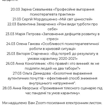
20.03 Заріна Севальнева «Професійне выгорання
психотерапевта практика»
21.03 Сергій Мордюшенко «Мій світ цінностей»
22.03 Валентина Захарченко «Різні види турботи про
себе»
23.03 Марія Петрова «Заповнення дефіцитів розвитку в
стресі»
24.03 Олена Гамова «Особливості психотерапевтичної
роботи в кризовій ситуації»
25.03 Вікторія Старченко: «Від потреб до результату в
умовах карантину 2020-2021»
26.03 Анна Конопляник: «Хто правий і хто винний: як не
поділяти людей на два табори?»
27.03 Ольга Демидова: «Екологічне выраження
аутентичних почуттів – ефективний спосіб зниження
внутрішнього напруження”.
28.03 Анна Яворська: «Проживання тілесного сценарію під
час пандемії та умов карантину»
Ми надішлемо Вам Zoom-посилання електронним листом.