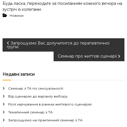
Будь ласка, переходьте за посиланням кожного вечора на
зустріч із колегами.
Новини
Н
Запрошуємо Вас долучитится до терапевтичної
групи
а
Семінар про життєві сценарії
в
Недавні записи
і
Семінар з ТА по сексуальності
г
Від сценарію до варіанту вибору
Ролі харчування в рамках життєвого сценарію
а
Тематичний семінар з ТА
ц
Запрошуємо на практичний семінар з ТА