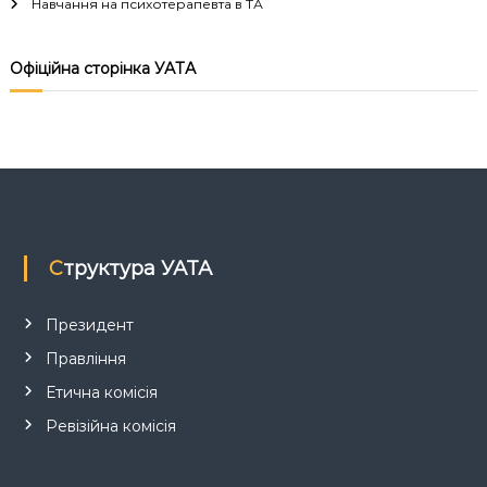
Навчання на психотерапевта в ТА
і
я
Офіційна сторінка УАТА
з
а
п
и
Структура УАТА
с
Президент
і
Правління
Етична комісія
в
Ревізійна комісія