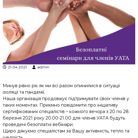
к
ц
і
й
н
о
г
о
а
н
а
л
21.04.2021
admin
і
з
у
Минув рівно рік як ми всі разом опинилися в ситуації
ізоляції та пандемії.
Наша організація продовжує підтримувати своїх членів у
таких моментах. Приємно повідомити про ініціативу
сертифікованих спеціалістів – кожного вечора з 20 по 28
березня 2021 року 20.00-21.00 для членів УАТА будуть
проведені безоплатні вебінари.
Щиро дякуємо спеціалістам за Вашу активність, тепло та
щедрість.