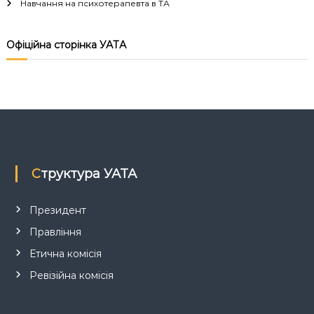
Навчання на психотерапевта в ТА
і
я
Офіційна сторінка УАТА
з
а
п
и
Структура УАТА
с
Президент
і
Правління
Етична комісія
в
Ревізійна комісія