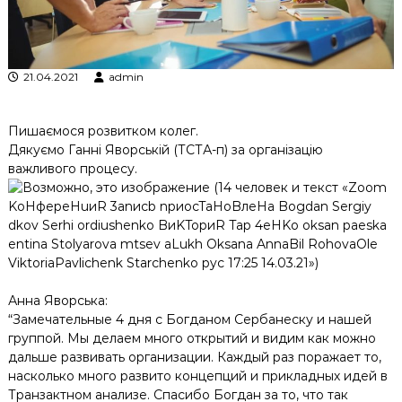
к
ц
і
й
21.04.2021
admin
н
о
г
о
Пишаємося розвитком колег.
а
Дякуємо Ганні Яворській (ТСТА-п) за організацію
н
важливого процесу.
а
л
і
з
у
Анна Яворська:
“Замечательные 4 дня с Богданом Сербанеску и нашей
группой. Мы делаем много открытий и видим как можно
дальше развивать организации. Каждый раз поражает то,
насколько много развито концепций и прикладных идей в
Транзактном анализе. Спасибо Богдан за то, что так