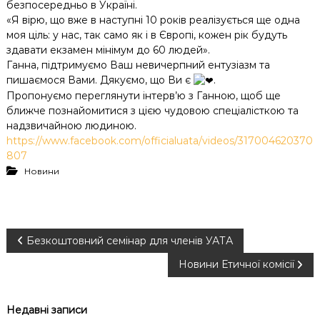
безпосередньо в Україні.
«Я вірю, що вже в наступні 10 років реалізується ще одна
моя ціль: у нас, так само як і в Європі, кожен рік будуть
здавати екзамен мінімум до 60 людей».
Ганна, підтримуємо Ваш невичерпний ентузіазм та
пишаємося Вами. Дякуємо, що Ви є
.
Пропонуємо переглянути інтерв’ю з Ганною, щоб ще
ближче познайомитися з цією чудовою спеціалісткою та
надзвичайною людиною.
https://www.facebook.com/officialuata/videos/317004620370
807
Новини
Н
Безкоштовний семінар для членів УАТА
Новини Етичної комісії
а
в
Недавні записи