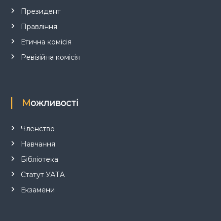
с
Президент
Правління
і
Етична комісія
в
Ревізійна комісія
Можливості
Членство
Навчання
Бібліотека
Статут УАТА
Екзамени