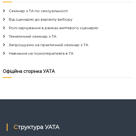
і
Семінар з ТА по сексуальності
г
Від сценарію до варіанту вибору
Ролі харчування в рамках життєвого сценарію
а
Тематичний семінар з ТА
Запрошуємо на практичний семінар з ТА
ц
Навчання на психотерапевта в ТА
і
Офіційна сторінка УАТА
я
з
а
п
Структура УАТА
и