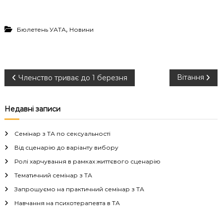
,
Бюлетень УАТА
Новини
Н
Вітання
Членство триває до 1 березня
а
Недавні записи
в
Семінар з ТА по сексуальності
і
Від сценарію до варіанту вибору
Ролі харчування в рамках життєвого сценарію
г
Тематичний семінар з ТА
а
Запрошуємо на практичний семінар з ТА
Навчання на психотерапевта в ТА
ц