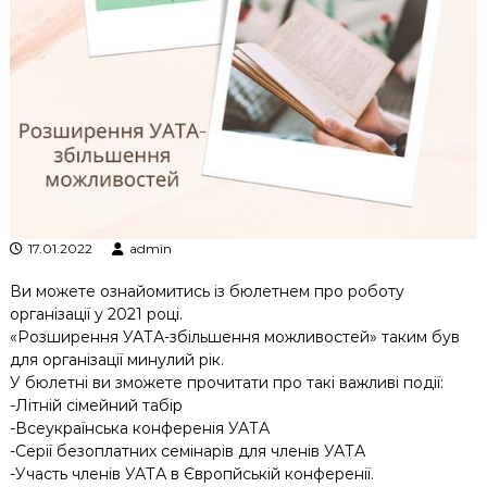
к
ц
і
й
н
о
г
о
а
н
а
л
17.01.2022
admin
і
з
Ви можете ознайомитись із бюлетнем про роботу
у
організації у 2021 році.
«Розширення УАТА-збільшення можливостей» таким був
для організації минулий рік.
У бюлетні ви зможете прочитати про такі важливі події:
-Літній сімейний табір
-Всеукраїнська конференія УАТА
-Серії безоплатних семінарів для членів УАТА
-Участь членів УАТА в Європйській конференії.