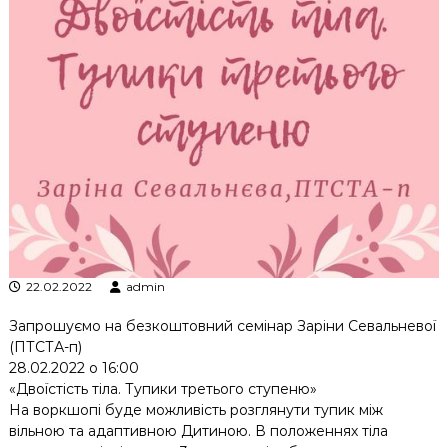
к
ц
і
й
н
о
г
о
а
н
а
л
і
з
у
22.02.2022
admin
Запрошуємо на безкоштовний семінар Заріни Севальневої
(ПТСТА-п)
28.02.2022 о 16:00
«Двоїстість тіла. Тупики третього ступеню»
На воркшопі буде можливість розглянути тупик між
вільною та адаптивною Дитиною. В положеннях тіла