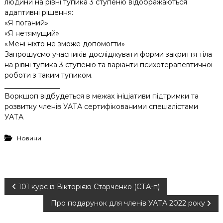
людини на рівні тупика 3 ступеню відображаються
адаптивні рішення:
«Я поганий»
«Я нетямущий»
«Мені ніхто не зможе допомогти»
Запрошуємо учасників досліджувати форми закриття тіла
на рівні тупика 3 ступеню та варіанти психотерапевтичної
роботи з таким тупиком.
________________
Воркшоп відбудеться в межах ініціативи підтримки та
розвитку членів УАТА сертифікованими спеціалістами
УАТА
Новини
Н
101 курс із Вікторією Старченко (СТА-п)
Про подарунок для членів УАТА 2022 року
а