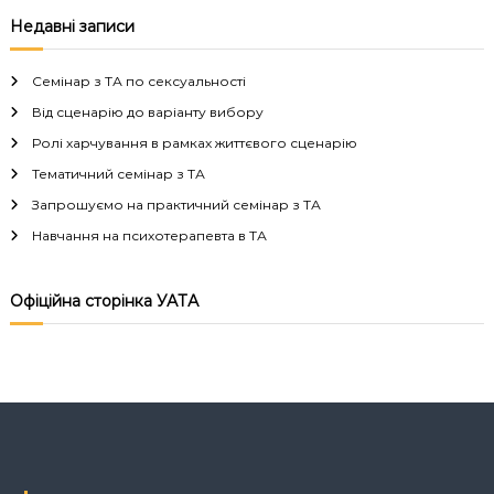
в
Недавні записи
і
Семінар з ТА по сексуальності
г
Від сценарію до варіанту вибору
Ролі харчування в рамках життєвого сценарію
а
Тематичний семінар з ТА
Запрошуємо на практичний семінар з ТА
ц
Навчання на психотерапевта в ТА
і
Офіційна сторінка УАТА
я
з
а
п