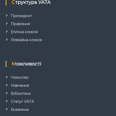
Структура УАТА
и
с
Президент
Правління
і
Етична комісія
в
Ревізійна комісія
Можливості
Членство
Навчання
Бібліотека
Статут УАТА
Екзамени