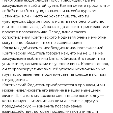
Некоторые люди слышат голос, говорящий: «Вы не
заслуживаете всей этой суеты. Как вы смеете просить что-
либо?» или «Это глупо, ты выставишь себя дураком.
Заткнись», или «Никто не хочет слышать, что ты
чувствуешь». Другие просто испытывают беспокойство
или неловкость каждый раз, когда делают, принимают или
просят о поглаживаниях. Перед лицом такого
сопротивления Критического Родителя очень немногие
могут легко обмениваться поглаживаниями.
Когда мы добиваемся необходимых нам поглаживаний,
Критический Родитель говорит нам, что мы не ОК и не
заслуживаем любить или быть любимым. Это грозит нам
унижением, насмешками и чувством вины. Короче говоря,
он терроризирует нас высшей угрозой: исключением из
группы, оставлением в одиночестве на холоде в полном
отчуждении.…
Критический Родитель приобретается в прошлом, и мы
можем нивелировать его влияние в нашей нынешней
жизни. Для этого мы должны сделать две вещи: одну —
когнитивную — изменить наше мышление, а другую —
поведенческую — изменить повседневные
взаимодействия, которые поддерживают эти мысли