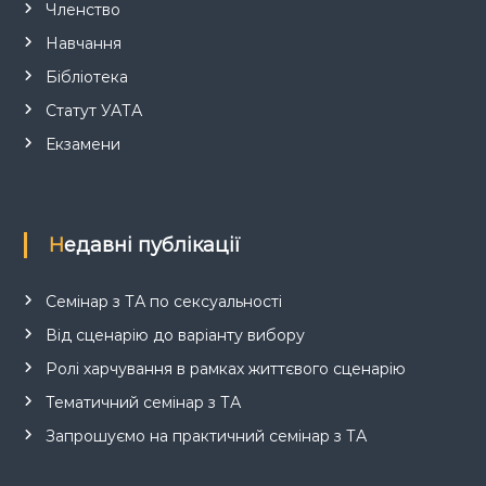
Членство
Навчання
Бібліотека
Статут УАТА
Екзамени
Недавні публікації
Семінар з ТА по сексуальності
Від сценарію до варіанту вибору
Ролі харчування в рамках життєвого сценарію
Тематичний семінар з ТА
Запрошуємо на практичний семінар з ТА